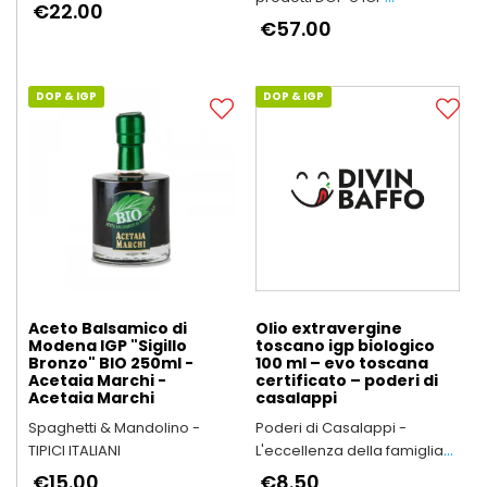
Montagna
€22.00
dell'Emilia-Romagna
€57.00
DOP & IGP
DOP & IGP
Aceto Balsamico di
Olio extravergine
Modena IGP "Sigillo
toscano igp biologico
Bronzo" BIO 250ml -
100 ml – evo toscana
Acetaia Marchi -
certificato – poderi di
Acetaia Marchi
casalappi
Spaghetti & Mandolino -
Poderi di Casalappi -
TIPICI ITALIANI
L'eccellenza della famiglia
Bartalini
€15.00
€8.50