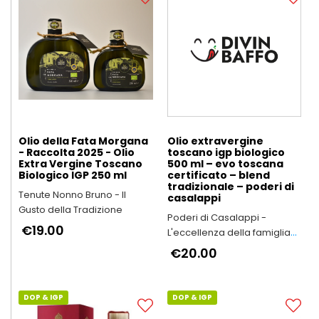
Olio della Fata Morgana
Olio extravergine
- Raccolta 2025 - Olio
toscano igp biologico
Extra Vergine Toscano
500 ml – evo toscana
Biologico IGP 250 ml
certificato – blend
tradizionale – poderi di
Tenute Nonno Bruno - Il
casalappi
Gusto della Tradizione
Poderi di Casalappi -
€19.00
L'eccellenza della famiglia
Bartalini
€20.00
DOP & IGP
DOP & IGP