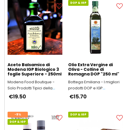
DOP & IGP
Aceto Balsamico di
Olio Extra Vergine di
Modena IGP Biologico 3
Oliva - Colline di
foglie Superiore - 250ml
Romagna DOP "250 ml"
Modena Food Boutique -
Bottega Emiliana - I migliori
Solo Prodotti Tipici della
prodotti DOP e IGP
Provincia di Modena
dell'Emilia-Romagna
€19.50
€15.70
-9%
DOP & IGP
DOP & IGP