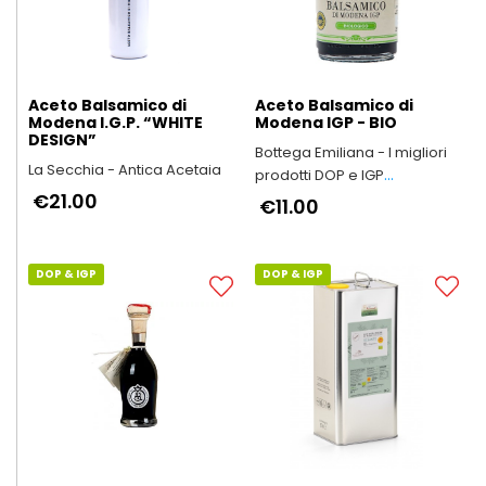
Aceto Balsamico di
Aceto Balsamico di
Modena I.G.P. “WHITE
Modena IGP - BIO
DESIGN”
Bottega Emiliana - I migliori
La Secchia - Antica Acetaia
prodotti DOP e IGP
€21.00
dell'Emilia-Romagna
€11.00
DOP & IGP
DOP & IGP