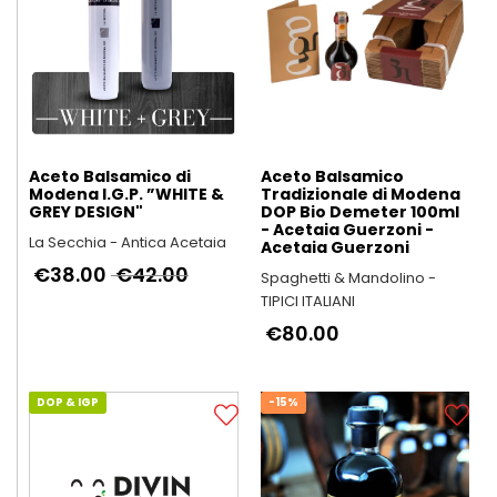
Aceto Balsamico di
Aceto Balsamico
Modena I.G.P. ”WHITE &
Tradizionale di Modena
GREY DESIGN"
DOP Bio Demeter 100ml
- Acetaia Guerzoni -
La Secchia - Antica Acetaia
Acetaia Guerzoni
€38.00
€42.00
Spaghetti & Mandolino -
TIPICI ITALIANI
€80.00
DOP & IGP
-15%