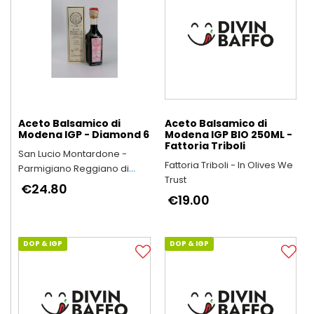
Aceto Balsamico di
Aceto Balsamico di
Modena IGP - Diamond 6
Modena IGP BIO 250ML -
Fattoria Triboli
San Lucio Montardone -
Fattoria Triboli - In Olives We
Parmigiano Reggiano di
Trust
Montagna
€24.80
€19.00
DOP & IGP
DOP & IGP