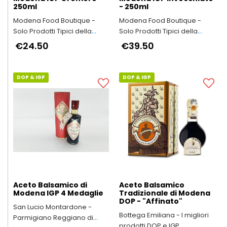
250ml
- 250ml
Modena Food Boutique -
Modena Food Boutique -
Solo Prodotti Tipici della
Solo Prodotti Tipici della
Provincia di Modena
Provincia di Modena
€24.50
€39.50
DOP & IGP
DOP & IGP
Aceto Balsamico di
Aceto Balsamico
Modena IGP 4 Medaglie
Tradizionale di Modena
DOP - "Affinato"
San Lucio Montardone -
Bottega Emiliana - I migliori
Parmigiano Reggiano di
prodotti DOP e IGP