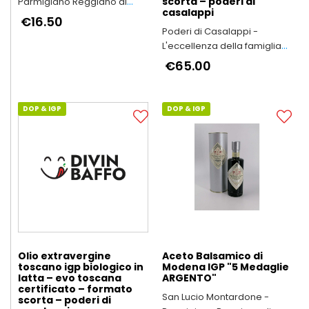
scorta – poderi di
Parmigiano Reggiano di
casalappi
Montagna
€16.50
Poderi di Casalappi -
L'eccellenza della famiglia
Bartalini
€65.00
DOP & IGP
DOP & IGP
Olio extravergine
Aceto Balsamico di
toscano igp biologico in
Modena IGP "5 Medaglie
latta – evo toscana
ARGENTO"
certificato – formato
San Lucio Montardone -
scorta – poderi di