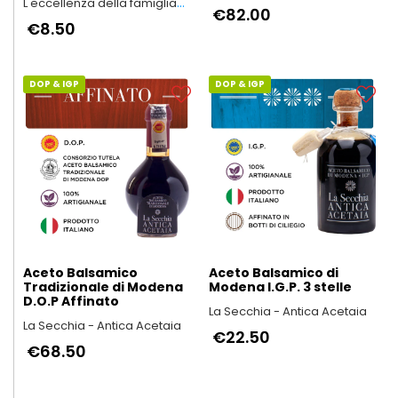
L'eccellenza della famiglia
Montagna
€82.00
Bartalini
€8.50
DOP & IGP
DOP & IGP
Aceto Balsamico
Aceto Balsamico di
Tradizionale di Modena
Modena I.G.P. 3 stelle
D.O.P Affinato
La Secchia - Antica Acetaia
La Secchia - Antica Acetaia
€22.50
€68.50