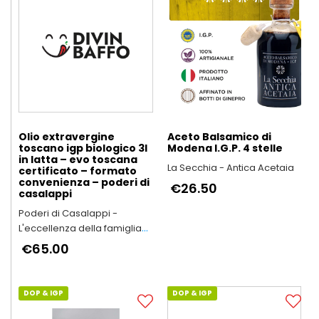
Olio extravergine
Aceto Balsamico di
toscano igp biologico 3l
Modena I.G.P. 4 stelle
in latta – evo toscana
La Secchia - Antica Acetaia
certificato – formato
convenienza – poderi di
€26.50
casalappi
Poderi di Casalappi -
L'eccellenza della famiglia
Bartalini
€65.00
DOP & IGP
DOP & IGP