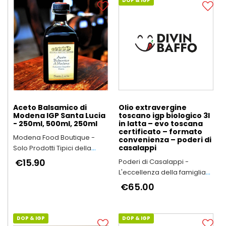
DOP & IGP
Aceto Balsamico di
Olio extravergine
Modena IGP Santa Lucia
toscano igp biologico 3l
- 250ml, 500ml, 250ml
in latta – evo toscana
certificato – formato
Modena Food Boutique -
convenienza – poderi di
casalappi
Solo Prodotti Tipici della
Provincia di Modena
€15.90
Poderi di Casalappi -
L'eccellenza della famiglia
Bartalini
€65.00
DOP & IGP
DOP & IGP