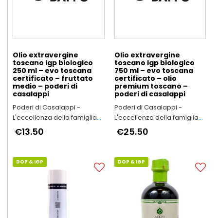
Olio extravergine
Olio extravergine
toscano igp biologico
toscano igp biologico
250 ml – evo toscana
750 ml – evo toscana
certificato – fruttato
certificato – olio
medio – poderi di
premium toscano –
casalappi
poderi di casalappi
Poderi di Casalappi -
Poderi di Casalappi -
L'eccellenza della famiglia
L'eccellenza della famiglia
Bartalini
Bartalini
€13.50
€25.50
DOP & IGP
DOP & IGP