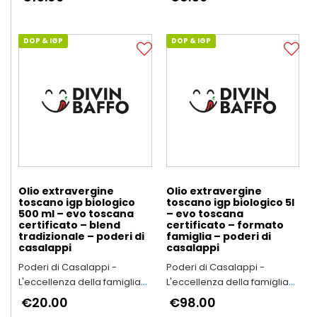
DOP & IGP
DOP & IGP
Olio extravergine
Olio extravergine
toscano igp biologico
toscano igp biologico 5l
500 ml – evo toscana
– evo toscana
certificato – blend
certificato – formato
tradizionale – poderi di
famiglia – poderi di
casalappi
casalappi
Poderi di Casalappi -
Poderi di Casalappi -
L'eccellenza della famiglia
L'eccellenza della famiglia
Bartalini
Bartalini
€20.00
€98.00