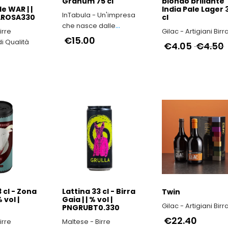
Granum 75 cl
biondo brillante
e WAR | |
India Pale Lager 
InTabula - Un'impresa
WAROSA330
cl
che nasce dalle
irre
Gilac - Artigiani Birra
viscere dell’Irpinia
€15.00
di Qualità
€4.05
€4.50
 cl - Zona
Lattina 33 cl - Birra
Twin
 vol |
Gaia | | % vol |
Gilac - Artigiani Birra
PNGRUBT0.330
€22.40
irre
Maltese - Birre