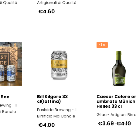
di Qualità
Artigianali di Qualità
€4.60
-9%
Bill Kilgore 33
Caesar Colore or
 Box
cl(lattina)
ambrato Münich
ewing - Il
Helles 33 cl
Eastside Brewing - Il
ai Banale
Gilac - Artigiani Birra
Birrificio Mai Banale
€3.69
€4.10
€4.00