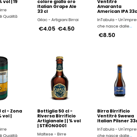
 vol | 19
colore giallo oro
Ventitrè
Italian Grape Ale
Amaranta
irre
33 cl
American IPA 33c
di Qualità
Gilac - Artigiani Birrai
InTabula - Un'impr
che nasce dalle
€4.05
€4.50
viscere dell’Irpinia
€8.50
 cl - Zona
Bottiglia 50 cl -
Birra Birrificio
 vol |
Riversa Birrificio
Ventitrè Swewa
Artigianale | | % vol
Italian Pilsner 33
| STRONG001
irre
InTabula - Un'impr
Maltese - Birre
di Qualità
che nasce dalle