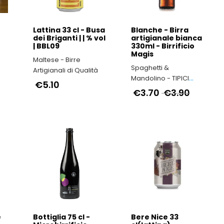
Lattina 33 cl - Busa
Blanche - Birra
dei Briganti | | % vol
artigianale bianca
| BBL09
330ml - Birrificio
l
Magis
Maltese - Birre
Spaghetti &
Artigianali di Qualità
Mandolino - TIPICI
€5.10
ITALIANI
€3.70
€3.90
e
Bottiglia 75 cl -
Bere Nice 33