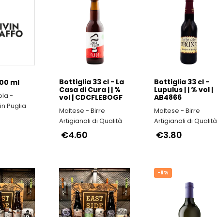
Bottiglia 33 cl - La
Bottiglia 33 cl -
500 ml
Casa di Cura | | %
Lupulus | | % vol |
la -
vol | CDCFLEBOGF
AB4866
in Puglia
Maltese - Birre
Maltese - Birre
Artigianali di Qualità
Artigianali di Qualit
€4.60
€3.80
-9%