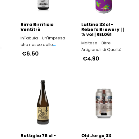
Birra Birrificio
Lattina 33 cl -
Ventitrè
Rebel's Brewery | |
% vol | REL061
InTabula - Un'impresa
Maltese - Birre
che nasce dalle
i
Artigianali di Qualità
viscere dell’Irpinia
€6.50
€4.90
Bottiglia 75 cl -
Old Jorge 33