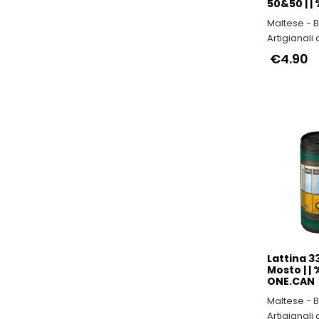
50&50 | | %
Maltese - B
Artigianali 
€4.90
Lattina 33
Mosto | | %
ONE.CAN
Maltese - B
Artigianali 