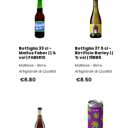
Bottiglia 33 cl -
Bottiglia 37.5 cl -
Maltus Faber | | %
Birrificio Barley | |
vol | FABER10
% vol | 19BB6
Maltese - Birre
Maltese - Birre
à
Artigianali di Qualità
Artigianali di Qualità
€6.80
€8.50