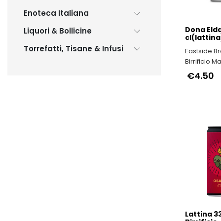
Enoteca Italiana
Dona Elda
Liquori & Bollicine
cl(lattina
Torrefatti, Tisane & Infusi
Eastside Br
Birrificio M
€4.50
Lattina 33