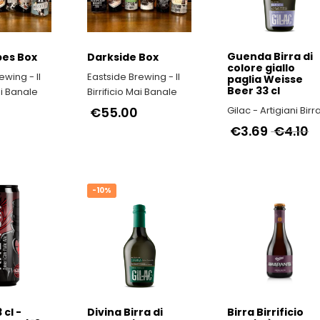
Guenda Birra di
bes Box
Darkside Box
colore giallo
ewing - Il
Eastside Brewing - Il
paglia Weisse
Beer 33 cl
ai Banale
Birrificio Mai Banale
€55.00
Gilac - Artigiani Birra
€3.69
€4.10
-10%
 cl -
Divina Birra di
Birra Birrificio