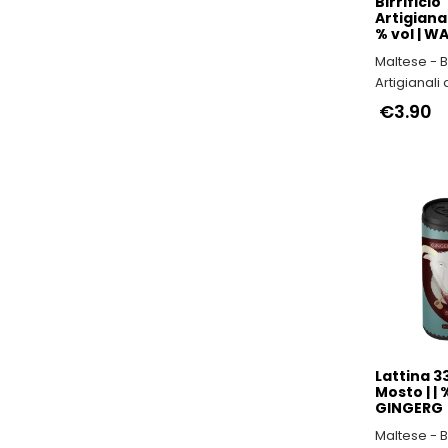
Birrificio
Artigianal
% vol | 
Maltese - B
Artigianali 
€3.90
Lattina 33
Mosto | | %
GINGERG
Maltese - B