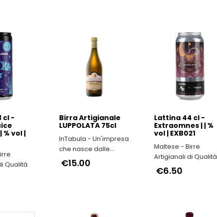
 cl -
Birra Artigianale
Lattina 44 cl -
ice
LUPPOLATA 75cl
Extraomnes | | %
 % vol |
vol | EXB021
InTabula - Un'impresa
Maltese - Birre
che nasce dalle
irre
Artigianali di Qualit
viscere dell’Irpinia
€15.00
di Qualità
€6.50