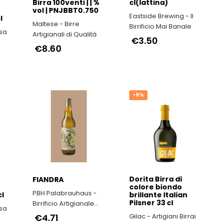
Birra 100venti | | %
cl(lattina)
vol | PNJBBT0.750
Eastside Brewing - Il
l
Maltese - Birre
Birrificio Mai Banale
esa
Artigianali di Qualità
€3.50
€8.60
-9%
Dorita Birra di
FIANDRA
colore biondo
PBH Palabrauhaus -
cl
brillante Italian
Pilsner 33 cl
Birrificio Artigianale
esa
🇮🇹 Craft Brewery
€4.71
Gilac - Artigiani Birrai