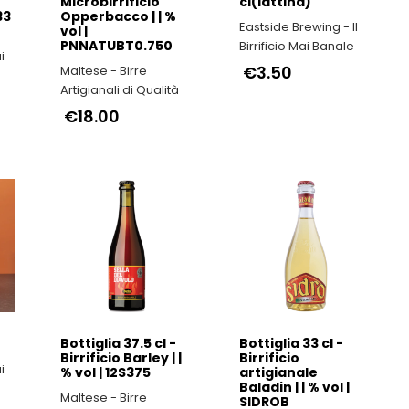
Microbirrificio
cl(lattina)
33
Opperbacco | | %
Eastside Brewing - Il
vol |
PNNATUBT0.750
Birrificio Mai Banale
i
€3.50
Maltese - Birre
Artigianali di Qualità
€18.00
Bottiglia 37.5 cl -
Bottiglia 33 cl -
Birrificio Barley | |
Birrificio
i
% vol | 12S375
artigianale
Baladin | | % vol |
Maltese - Birre
SIDROB