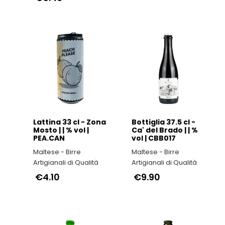
Lattina 33 cl - Zona
Bottiglia 37.5 cl -
Mosto | | % vol |
Ca' del Brado | | %
PEA.CAN
vol | CBB017
Maltese - Birre
Maltese - Birre
à
Artigianali di Qualità
Artigianali di Qualità
€4.10
€9.90