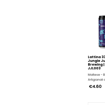
Lattina 33
Jungle Ju
Brewing | |
JJL003
Maltese - B
Artigianali 
€4.60