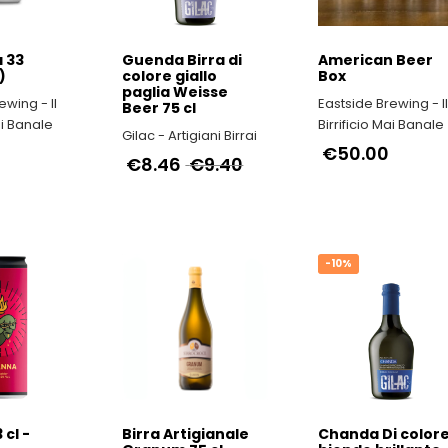
 33
Guenda Birra di
American Beer
)
colore giallo
Box
paglia Weisse
ewing - Il
Eastside Brewing - I
Beer 75 cl
ai Banale
Birrificio Mai Banale
Gilac - Artigiani Birrai
€50.00
€8.46
€9.40
-10%
 cl -
Birra Artigianale
Chanda Di color