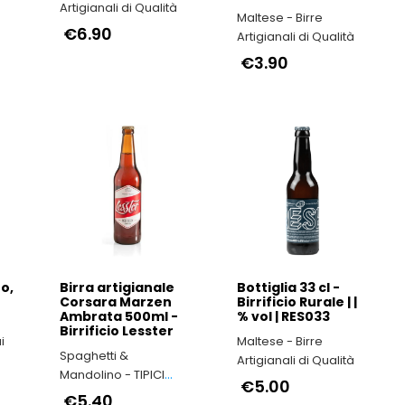
Artigianali di Qualità
Maltese - Birre
€6.90
Artigianali di Qualità
€3.90
o,
Birra artigianale
Bottiglia 33 cl -
Corsara Marzen
Birrificio Rurale | |
Ambrata 500ml -
% vol | RES033
Birrificio Lesster
i
Maltese - Birre
Spaghetti &
Artigianali di Qualità
Mandolino - TIPICI
€5.00
ITALIANI
€5.40