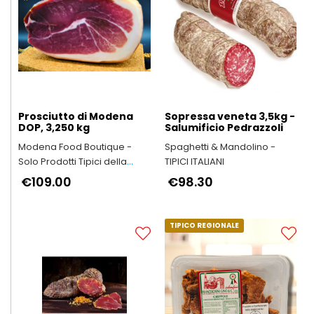
Prosciutto di Modena
Sopressa veneta 3,5kg -
DOP, 3,250 kg
Salumificio Pedrazzoli
Modena Food Boutique -
Spaghetti & Mandolino -
Solo Prodotti Tipici della
TIPICI ITALIANI
Provincia di Modena
€109.00
€98.30
TIPICO REGIONALE