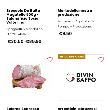
Bresaola De Baita
Mortadella nostra
Magatello 600g -
produzione
Salumificio Sosio
Macelleria Agricola F.lli
Valtellina
Pompa - Produzione
Spaghetti & Mandolino -
Arrosticini Abruzzesi
€9.50
TIPICI ITALIANI
artigianali
€30.50
€30.90
TIPICO REGIONALE
Salame Sopressa
Arrosticini abruzzesi