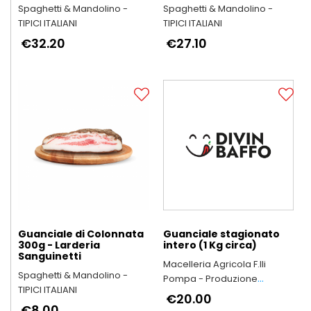
Spaghetti & Mandolino -
Spaghetti & Mandolino -
TIPICI ITALIANI
TIPICI ITALIANI
€32.20
€27.10
Guanciale di Colonnata
Guanciale stagionato
300g - Larderia
intero (1 Kg circa)
Sanguinetti
Macelleria Agricola F.lli
Spaghetti & Mandolino -
Pompa - Produzione
TIPICI ITALIANI
Arrosticini Abruzzesi
€20.00
€8.00
artigianali