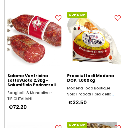
DOP & IGP
Salame Ventricina
Prosciutto di Modena
sottovuoto 2,3kg -
DOP, 1,000kg
Salumificio Pedrazzoli
Modena Food Boutique -
Spaghetti & Mandolino -
Solo Prodotti Tipici della
TIPICI ITALIANI
Provincia di Modena
€33.50
€72.20
DOP & IGP