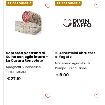
TIPICO REGIONALE
TIPICO REGIONALE
Sopressa Nostrana di
10 Arrosticini Abruzzesi
Suino con aglio intera -
di fegato
La Casara Roncolato
Macelleria Agricola F.lli
Spaghetti & Mandolino -
Pompa - Produzione
TIPICI ITALIANI
Arrosticini Abruzzesi
€8.00
€27.10
artigianali