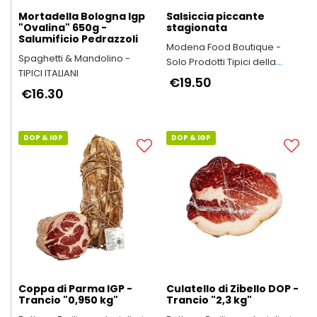
Mortadella Bologna Igp
Salsiccia piccante
"Ovalina" 650g -
stagionata
Salumificio Pedrazzoli
Modena Food Boutique -
Spaghetti & Mandolino -
Solo Prodotti Tipici della
TIPICI ITALIANI
Provincia di Modena
€19.50
€16.30
DOP & IGP
DOP & IGP
Coppa di Parma IGP -
Culatello di Zibello DOP -
Trancio "0,950 kg"
Trancio "2,3 kg"