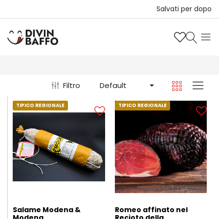
Salvati per dopo
Filtro
Default
TIPICO REGIONALE
TIPICO REGIONALE
Salame Modena &
Romeo affinato nel
Modena
Recioto della