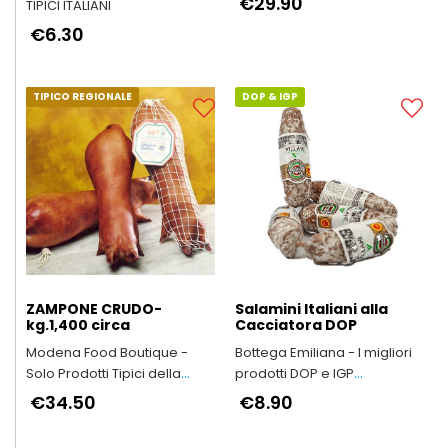
€29.90
TIPICI ITALIANI
€6.30
TIPICO REGIONALE
DOP & IGP
ZAMPONE CRUDO-
Salamini Italiani alla
kg.1,400 circa
Cacciatora DOP
Modena Food Boutique -
Bottega Emiliana - I migliori
Solo Prodotti Tipici della
prodotti DOP e IGP
Provincia di Modena
dell'Emilia-Romagna
€34.50
€8.90