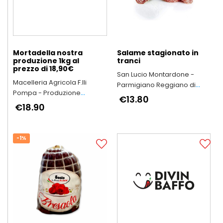
Mortadella nostra
Salame stagionato in
produzione 1kg al
tranci
prezzo di 18,90€
San Lucio Montardone -
Macelleria Agricola F.lli
Parmigiano Reggiano di
Pompa - Produzione
Montagna
€13.80
Arrosticini Abruzzesi
€18.90
artigianali
-1%