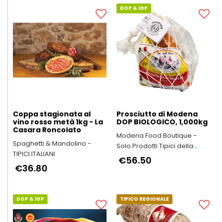
DOP & IGP
Coppa stagionata al
Prosciutto di Modena
vino rosso metà 1kg - La
DOP BIOLOGICO, 1,000kg
Casara Roncolato
Modena Food Boutique -
Spaghetti & Mandolino -
Solo Prodotti Tipici della
TIPICI ITALIANI
Provincia di Modena
€56.50
€36.80
DOP & IGP
TIPICO REGIONALE