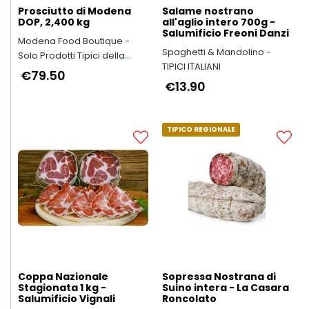
Prosciutto di Modena
Salame nostrano
DOP, 2,400 kg
all'aglio intero 700g -
Salumificio Freoni Danzi
Modena Food Boutique -
Spaghetti & Mandolino -
Solo Prodotti Tipici della
TIPICI ITALIANI
Provincia di Modena
€79.50
€13.90
TIPICO REGIONALE
Coppa Nazionale
Sopressa Nostrana di
Stagionata 1 kg -
Suino intera - La Casara
Salumificio Vignali
Roncolato