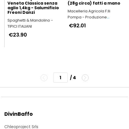
Veneta Classica senza
(28g circa) fatti a mano
aglio 1,4kg - Salumificio
Macelleria Agricola F.lli
Freoni Danzi
Pompa - Produzione
Spaghetti & Mandolino -
Arrosticini Abruzzesi
€92.01
TIPICI ITALIANI
artigianali
€23.90
/ 4
DivinBaffo
Chleoproject Srls