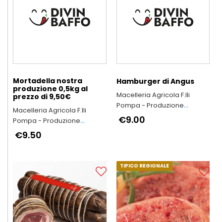
Mortadella nostra
Hamburger di Angus
produzione 0,5kg al
Macelleria Agricola F.lli
prezzo di 9,50€
Pompa - Produzione
Macelleria Agricola F.lli
Arrosticini Abruzzesi
€9.00
Pompa - Produzione
artigianali
Arrosticini Abruzzesi
€9.50
artigianali
TIPICO REGIONALE