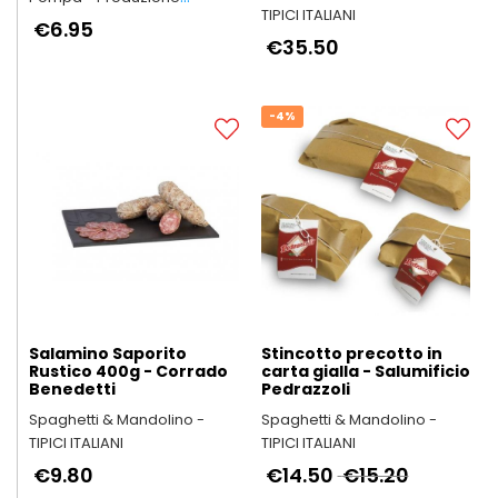
TIPICI ITALIANI
Arrosticini Abruzzesi
€6.95
artigianali
€35.50
-4%
Salamino Saporito
Stincotto precotto in
Rustico 400g - Corrado
carta gialla - Salumificio
Benedetti
Pedrazzoli
Spaghetti & Mandolino -
Spaghetti & Mandolino -
TIPICI ITALIANI
TIPICI ITALIANI
€9.80
€14.50
€15.20