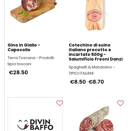
Gino in Giallo -
Cotechino di suino
Capocollo
italiano precotto e
incartato 500g -
Terra Toscana - Prodotti
Salumificio Freoni Danzi
tipici toscani
Spaghetti & Mandolino -
€28.50
TIPICI ITALIANI
€8.50
€8.70