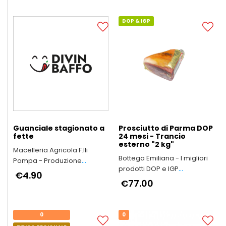
DOP & IGP
Guanciale stagionato a
Prosciutto di Parma DOP
fette
24 mesi - Trancio
esterno "2 kg"
Macelleria Agricola F.lli
Bottega Emiliana - I migliori
Pompa - Produzione
prodotti DOP e IGP
Arrosticini Abruzzesi
€4.90
dell'Emilia-Romagna
artigianali
€77.00
0
0