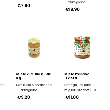
- Parmigiano
secondo natura
€7.90
 -
Reggiano di
€19.90
Montagna
Miele di Sulla 0,500
Miele Italiano
Kg
"Edera"
one
San Lucio Montardone
Bottega Emiliana - I
- Parmigiano
migliori prodotti DOP
Reggiano di
e IGP dell'Emilia-
€9.20
€11.00
Montagna
Romagna