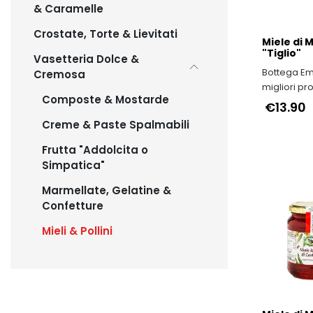
& Caramelle
Crostate, Torte & Lievitati
Miele di
"Tiglio"
Vasetteria Dolce &
Bottega Emi
Cremosa
migliori pr
Composte & Mostarde
e IGP dell'E
€13.90
Romagna
Creme & Paste Spalmabili
Frutta "Addolcita o
Simpatica"
Marmellate, Gelatine &
Confetture
Mieli & Pollini