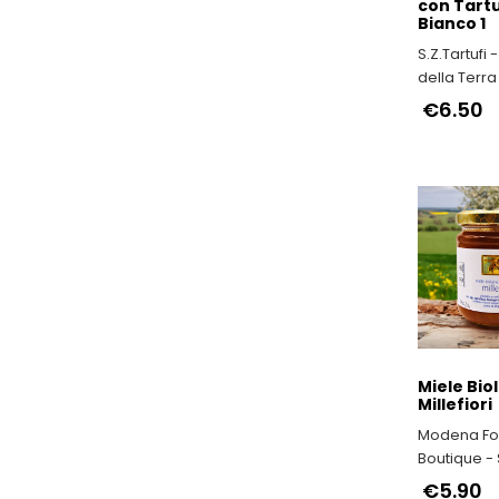
con Tart
Bianco 1
S.Z.Tartufi -
della Terra
€6.50
Miele Bio
Millefiori
Modena F
Boutique - 
Prodotti Tip
€5.90