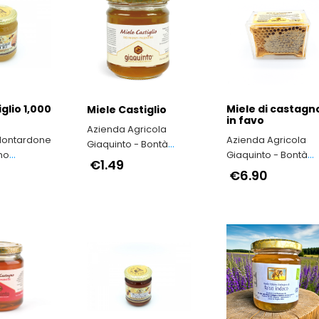
iglio 1,000
Miele di castagn
Miele Castiglio
in favo
Azienda Agricola
Montardone
Azienda Agricola
Giaquinto - Bontà
no
Giaquinto - Bontà
secondo natura
€1.49
i
secondo natura
€6.90