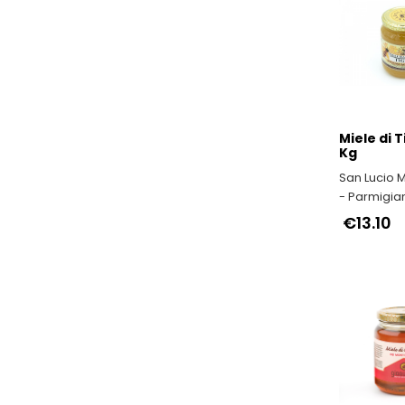
Miele di T
Kg
San Lucio 
- Parmigia
Reggiano d
€13.10
Montagna