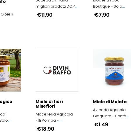
Bottega Emiliana - I
Modena Food
ufo
migliori prodotti DOP
Boutique - Solo
e IGP dell'Emilia-
Prodotti Tipici della
€11.90
€7.90
 Gioielli
Romagna
Provincia di Moden
logico
Miele di fiori
Miele di Melata
Millefiori
Azienda Agricola
ood
Macelleria Agricola
Giaquinto - Bontà
Solo
F.lli Pompa -
secondo natura
€1.49
ici della
Produzione Arrosticini
€18.90