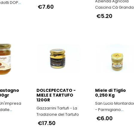
Azienda Agricola
odotti DOP
€7.60
Cascina Cà Granda
milia-
Nocciola Piemonte
€5.20
IGP il vero made in
Italy
Castagno
DOLCEPECCATO -
Miele di Tiglio
500gr
MIELE E TARTUFO
0,250 Kg
120GR
 Un'impresa
San Lucio Montard
Gazzarrini Tartufi - La
dalle
- Parmigiano
Tradizione del Tartufo
’Irpinia
Reggiano di
€6.00
€17.50
Montagna