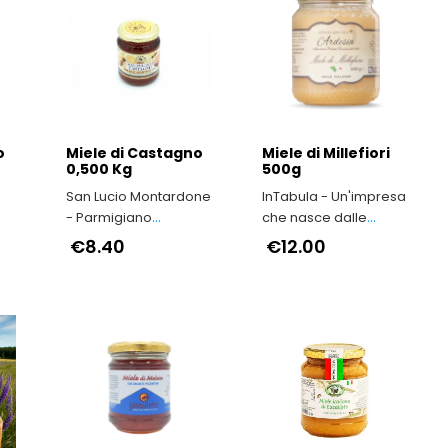
o
Miele di Castagno
Miele di Millefiori
0,500 Kg
500g
San Lucio Montardone
InTabula - Un'impresa
- Parmigiano
che nasce dalle
Reggiano di
viscere dell’Irpinia
€8.40
€12.00
Montagna