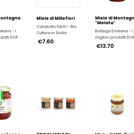
 Montagna
Miele di Montag
Miele di Millefiori
"Melata"
Canalotto Farm - Bio
liana - I
Bottega Emiliana - I
Cultura in Sicilia
odotti DOP
migliori prodotti DO
€7.60
milia-
e IGP dell'Emilia-
€13.70
Romagna