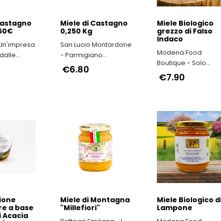
Castagno
Miele di Castagno
Miele Biologico
,50€
0,250 Kg
grezzo di Falso
Indaco
 Un'impresa
San Lucio Montardone
Modena Food
dalle
- Parmigiano
Boutique - Solo
’Irpinia
Reggiano di
€6.80
Prodotti Tipici della
Montagna
€7.90
Provincia di Moden
ione
Miele di Montagna
Miele Biologico d
re a base
"Millefiori"
Lampone
i Acacia