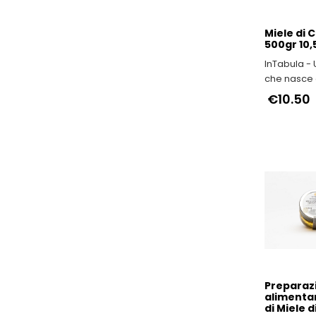
Miele di 
500gr 10
InTabula -
che nasce 
viscere dell
€10.50
Preparaz
alimenta
di Miele d