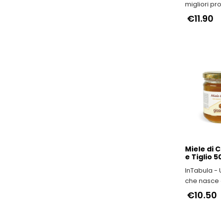
migliori pr
e IGP dell'E
€11.90
Romagna
Miele di 
e Tiglio 
InTabula -
che nasce 
viscere dell
€10.50