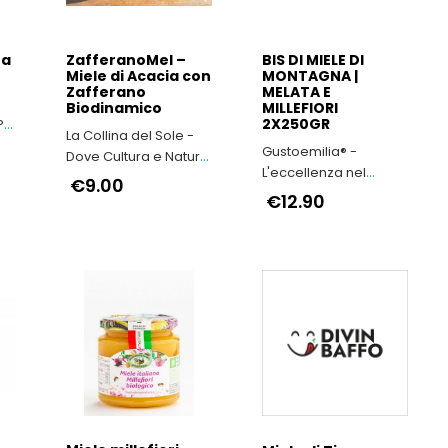
na
ZafferanoMel –
BIS DI MIELE DI
Miele di Acacia con
MONTAGNA |
Zafferano
MELATA E
Biodinamico
MILLEFIORI
2X250GR
P
La Collina del Sole -
Gustoemilia® -
Dove Cultura e Natura
L'eccellenza nel
si fondono
€9.00
cuore dell'Appennino
€12.90
Reggiano