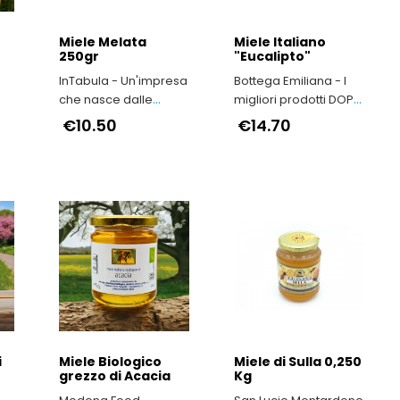
Miele Melata
Miele Italiano
250gr
"Eucalipto"
InTabula - Un'impresa
Bottega Emiliana - I
che nasce dalle
migliori prodotti DOP
viscere dell’Irpinia
e IGP dell'Emilia-
€10.50
€14.70
Romagna
a
i
Miele Biologico
Miele di Sulla 0,250
grezzo di Acacia
Kg