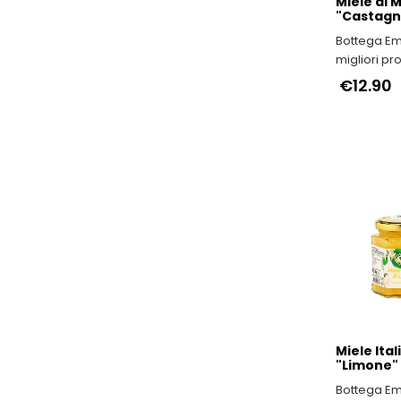
Miele di
"Castagn
Bottega Emi
migliori pr
e IGP dell'E
€12.90
Romagna
Miele Ita
"Limone"
Bottega Emi