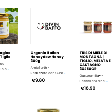
logico
Organic Italian
TRIS DI MIELE DI
Tiglio
Honeydew Honey
MONTAGNA |
300g
TIGLIO, MELATA E
ood
CASTAGNO
AmicEarth -
3X250GR
Solo
Realizzato con Cura e
ici della
Gustoemilia® -
Responsabilità
di Modena
€9.80
L'eccellenza nel
cuore dell'Appenni
€16.90
Reggiano