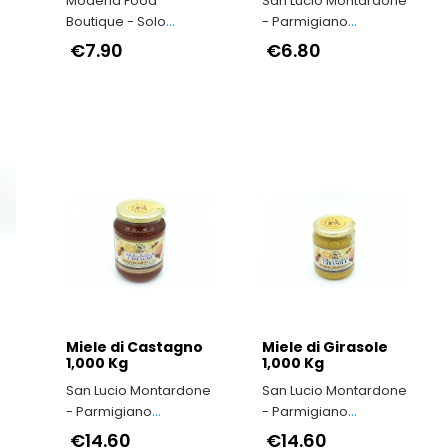
Modena Food
San Lucio Montardone
Boutique - Solo
- Parmigiano
Prodotti Tipici della
Reggiano di
€7.90
€6.80
a
Provincia di Modena
Montagna
Miele di Castagno
Miele di Girasole
1,000 Kg
1,000 Kg
San Lucio Montardone
San Lucio Montardone
- Parmigiano
- Parmigiano
Reggiano di
Reggiano di
€14.60
€14.60