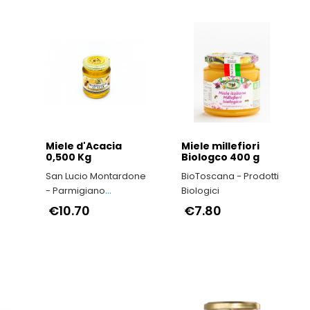
Miele d'Acacia
Miele millefiori
0,500 Kg
Biologco 400 g
San Lucio Montardone
BioToscana - Prodotti
- Parmigiano
Biologici
Reggiano di
€10.70
€7.80
Montagna
no