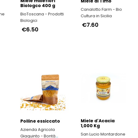
Miele millefiori
Miele di Timo
Biologco 400 g
Canalotto Farm - Bio
one
BioToscana - Prodotti
Cultura in Sicilia
Biologici
€7.60
€6.50
Miele d'Acacia
Polline essiccato
1,000 Kg
Azienda Agricola
San Lucio Montardone
Giaquinto - Bontà