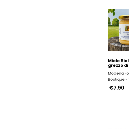
Miele Bio
grezzo di 
Modena F
Boutique - 
Prodotti Tip
€7.90
Provincia 