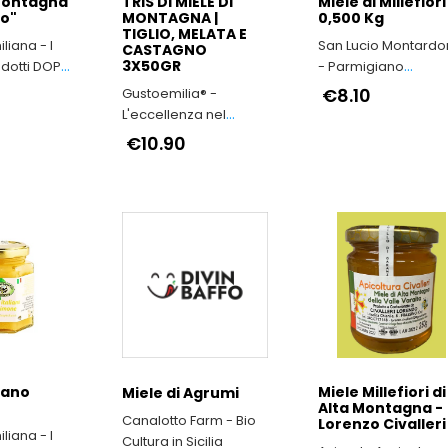
 Montagna
TRIS DI MIELE DI
Miele di Millefiori
o"
MONTAGNA |
0,500 Kg
TIGLIO, MELATA E
liana - I
San Lucio Montard
CASTAGNO
3X50GR
odotti DOP
- Parmigiano
milia-
Reggiano di
€8.10
Gustoemilia® -
Montagna
L'eccellenza nel
cuore dell'Appennino
€10.90
Reggiano
liano
Miele Millefiori di
Miele di Agrumi
Alta Montagna -
Canalotto Farm - Bio
Lorenzo Civalleri
liana - I
Cultura in Sicilia