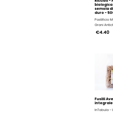
Riccioli -
biologica 
semola d
duro - 50
Pastificio 
Grani Antich
nel Rispett
€4.40
dell’Ambien
Salute del
Fusilli Ave
integrale
InTabula -