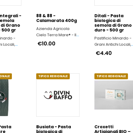
ntegrali -
88 & 88 -
Ditali - Pasta
semola
Calamarata 400g
biologica di
 di Grano
semola di Grano
Azienda Agricola
- 500 gr
duro - 500 gr
Cielo Terra Mare® - ll
Minardo -
Pastificio Minardo -
grano duro antico
€10.00
i Locali,
Grani Antichi Locali,
siciliano Timilia
o
nel Rispetto
€4.40
te e della
dell’Ambiente e del
le Persone
Salute delle Person
IONALE
TIPICO REGIONALE
TIPICO REGIONALE
Pasta
Busiata - Pasta
Croxetti
ure
biologica di
Artigianali BIO –