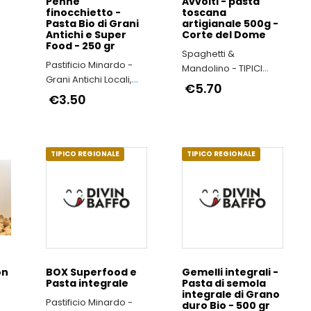
Penne
Avvolti - pasta
finocchietto -
toscana
Pasta Bio di Grani
artigianale 500g -
Antichi e Super
Corte del Dome
Food - 250 gr
Spaghetti &
sso
Pastificio Minardo -
Mandolino - TIPICI
Grani Antichi Locali,
ITALIANI
€5.70
nel Rispetto
€3.50
dell’Ambiente e della
Salute delle Persone
TIPICO REGIONALE
TIPICO REGIONALE
on
BOX Superfood e
Gemelli integrali -
Pasta integrale
Pasta di semola
N
integrale di Grano
Pastificio Minardo -
duro Bio - 500 gr