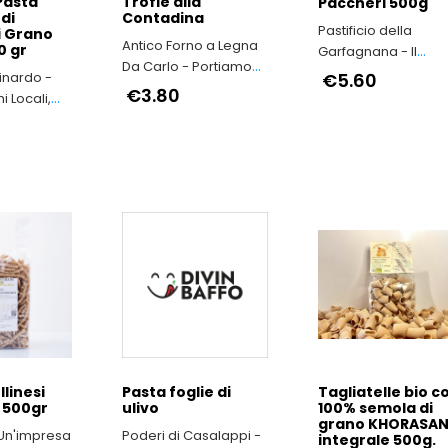
 Pasta
Trofie alla
Paccheri 500g
di
Contadina
Pastificio della
i Grano
Antico Forno a Legna
0 gr
Garfagnana - Il
Da Carlo - Portiamo
sapore della
Minardo -
€5.60
avanti la qualità e il
€3.80
Grafagnana espre
i Locali,
buon gusto di “una
dalla pasta fresca
o
volta"
te e della
le Persone
llinesi
Pasta foglie di
Tagliatelle bio c
 500gr
ulivo
100% semola di
grano KHORASA
 Un'impresa
Poderi di Casalappi -
integrale 500g.