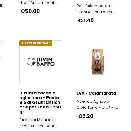
Grani Antichi Locali,
ti
Pastificio Minardo -
nel Rispetto
€50.00
Grani Antichi Locali,
dell’Ambiente e della
nel Rispetto
€4.40
Salute delle Persone
dell’Ambiente e della
Salute delle Persone
TIPICO REGIONALE
Busiata cacao e
LVX - Calamarata
aglio nero - Pasta
Azienda Agricola
Bio di Grani antichi
e Super Food - 250
Cielo Terra Mare® - ll
gr
grano duro antico
€5.20
Pastificio Minardo -
siciliano Timilia
Grani Antichi Locali,