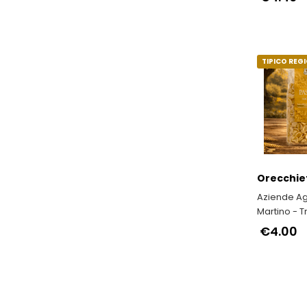
dell’Ambien
Salute del
TIPICO REG
Orecchie
Aziende Ag
Martino - T
qualità e
€4.00
riconoscim
internazion
cuore della