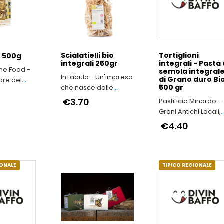
Scialatielli bio
Tortiglioni
 500g
integrali 250gr
integrali - Pasta 
ine Food -
semola integral
InTabula - Un'impresa
di Grano duro Bio
pore del
500 gr
che nasce dalle
 Italiano
viscere dell’Irpinia
€3.70
Pastificio Minardo -
Grani Antichi Locali,
nel Rispetto
€4.40
dell’Ambiente e del
Salute delle Person
IONALE
TIPICO REGIONALE