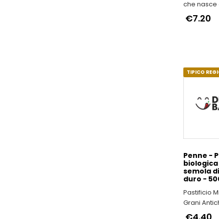
che nasce 
viscere dell
€7.20
TIPICO REG
Penne - 
biologica 
semola d
duro - 50
Pastificio 
Grani Antich
nel Rispett
€4.40