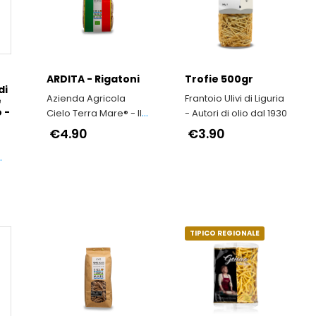
ARDITA - Rigatoni
Trofie 500gr
di
Azienda Agricola
Frantoio Ulivi di Liguria
e
 -
Cielo Terra Mare® - ll
- Autori di olio dal 1930
grano duro antico
€4.90
€3.90
siciliano Timilia
la
e
TIPICO REGIONALE