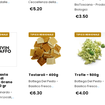
dalle
L'eccellenza della
BioToscana - Prodot
’Irpinia
famiglia Bartalini
€5.20
Biologici
€3.50
IONALE
TIPICO REGIONALE
TIPICO REGIONALE
Pasta
Testaroli – 400g
Trofie – 500g
di
Bottega Del Pesto -
Bottega Del Pesto -
i Grano
0 gr
Basilico Fresco
Basilico Fresco
raccolto entro le 24
raccolto entro le 24
Minardo -
€6.30
€4.00
ore precedenti alla
ore precedenti alla
i Locali,
lavorazione
lavorazione
o