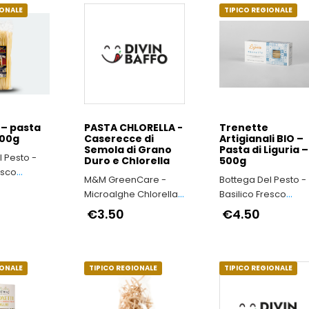
IONALE
TIPICO REGIONALE
 – pasta
PASTA CHLORELLA -
Trenette
500g
Caserecce di
Artigianali BIO –
Semola di Grano
Pasta di Liguria –
 Pesto -
Duro e Chlorella
500g
esco
M&M GreenCare -
Bottega Del Pesto -
tro le 24
Microalghe Chlorella
Basilico Fresco
nti alla
& Spirulina
raccolto entro le 24
€3.50
€4.50
e
ore precedenti alla
lavorazione
IONALE
TIPICO REGIONALE
TIPICO REGIONALE