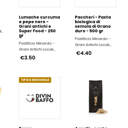
Lumache curcuma
Paccheri - Pasta
e pepe nero -
biologica di
Grani antichi e
semola di Grano
Super Food - 250
duro - 500 gr
gr
Pastificio Minardo -
Pastificio Minardo -
Grani Antichi Locali,
Grani Antichi Locali,
nel Rispetto
€4.40
nel Rispetto
€3.50
dell’Ambiente e della
dell’Ambiente e della
Salute delle Persone
Salute delle Persone
TIPICO REGIONALE