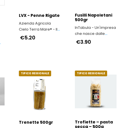
Fusilli Napoletani
LVX - Penne Rigate
500gr
Azienda Agricola
InTabula - Un'impresa
Cielo Terra Mare® - ll
che nasce dalle
grano duro antico
€5.20
viscere dell’Irpinia
€3.90
siciliano Timilia
la
e
TIPICO REGIONALE
TIPICO REGIONALE
Trofiette – pasta
Trenette 500gr
secca – 500g