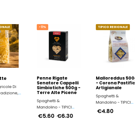
te e della
le Persone
IONALE
-11%
TIPICO REGIONALE
Penne Rigate
Malloreddus 500
tte
Senatore Cappelli
- Corona Pastific
ricole Di
Simbiotiche 500g -
Artigianale
Terre Alte Picene
radizione,
Spaghetti &
Spaghetti &
Mandolino - TIPICI
enti
Mandolino - TIPICI
ITALIANI
€4.80
ali nel
ITALIANI
€5.60
€6.30
 Puglia