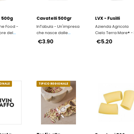
 500g
Cavatelli 500gr
LVX - Fusilli
ine Food -
InTabula - Un'impresa
Azienda Agricola
pore del
che nasce dalle
Cielo Terra Mare® - ll
 Italiano
viscere dell’Irpinia
grano duro antico
€3.90
€5.20
siciliano Timilia
IONALE
TIPICO REGIONALE