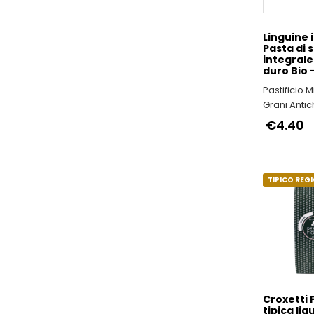
Linguine i
Pasta di 
integrale
duro Bio 
Pastificio 
Grani Antich
nel Rispett
€4.40
dell’Ambien
Salute del
TIPICO REG
Croxetti 
tipica lig