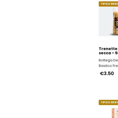
TIPICO REG
Trenette
secca – 
Bottega Del
Basilico Fr
raccolto en
€3.50
ore precede
lavorazion
TIPICO REG