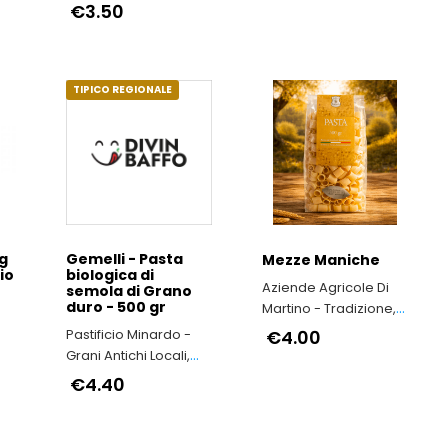
nel Rispetto
€3.50
dell’Ambiente e della
Salute delle Persone
TIPICO REGIONALE
g
Gemelli - Pasta
Mezze Maniche
io
biologica di
Aziende Agricole Di
semola di Grano
duro - 500 gr
Martino - Tradizione,
qualità e
Pastificio Minardo -
€4.00
riconoscimenti
Grani Antichi Locali,
internazionali nel
nel Rispetto
€4.40
cuore della Puglia
dell’Ambiente e della
Salute delle Persone