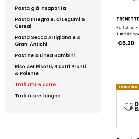
Pasta già Insaporita
TRENETTE
Pasta Integrale, di Legumi &
Cereali
Portofino F
Tutto il Sa
Pasta Secca Artigianale &
Buon Vivere
€6.20
Grani Antichi
Pastine & Linea Bambini
Riso per Risotti, Risotti Pronti
& Polente
Trafilature corte
TIPICO REG
Trafilature Lunghe