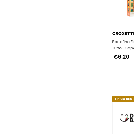
CROXETTI
Portofino F
Tutto il Sa
Buon Vivere
€6.20
TIPICO REG