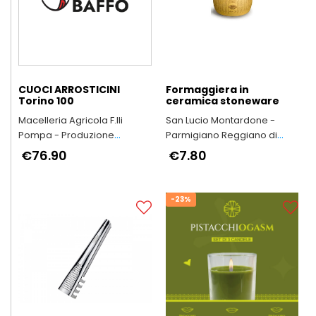
CUOCI ARROSTICINI
Formaggiera in
Torino 100
ceramica stoneware
Macelleria Agricola F.lli
San Lucio Montardone -
Pompa - Produzione
Parmigiano Reggiano di
Arrosticini Abruzzesi
Montagna
€76.90
€7.80
artigianali
-23%