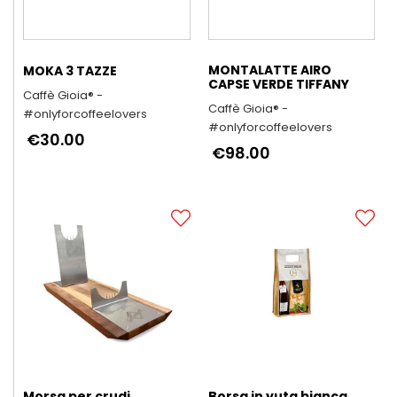
MONTALATTE AIRO
MOKA 3 TAZZE
CAPSE VERDE TIFFANY
Caffè Gioia® -
Caffè Gioia® -
#onlyforcoffeelovers
#onlyforcoffeelovers
€30.00
€98.00
Morsa per crudi
Borsa in yuta bianca