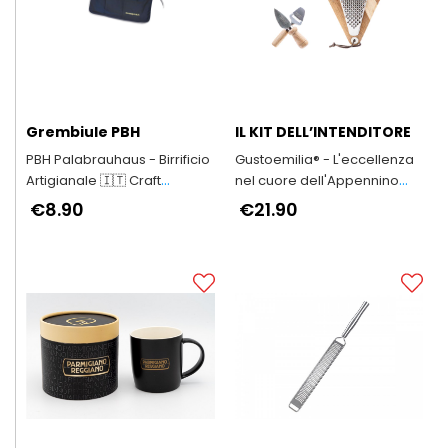
Grembiule PBH
IL KIT DELL’INTENDITORE
PBH Palabrauhaus - Birrificio
Gustoemilia® - L'eccellenza
Artigianale 🇮🇹 Craft
nel cuore dell'Appennino
Brewery since 2001
Reggiano
€8.90
€21.90