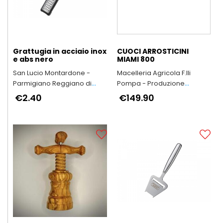
Grattugia in acciaio inox
CUOCI ARROSTICINI
e abs nero
MIAMI 800
San Lucio Montardone -
Macelleria Agricola F.lli
Parmigiano Reggiano di
Pompa - Produzione
Montagna
Arrosticini Abruzzesi
€2.40
€149.90
artigianali