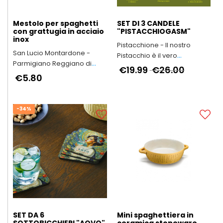
Mestolo per spaghetti
SET DI 3 CANDELE
con grattugia in acciaio
"PISTACCHIOGASM"
inox
Pistacchione - Il nostro
San Lucio Montardone -
Pistacchio è il vero
Parmigiano Reggiano di
Protagonista
€19.99
€26.00
Montagna
€5.80
-34%
SET DA 6
Mini spaghettiera in
SOTTOBICCHIERI "AQVO"
ceramica stoneware