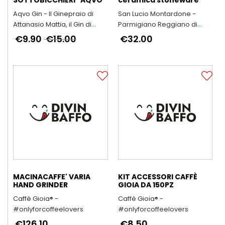
Aqvo Gin - Il Ginepraio di
San Lucio Montardone -
Attanasio Mattia, il Gin di
Parmigiano Reggiano di
Liguria
Montagna
€9.90
€15.00
€32.00
MACINACAFFE' VARIA
KIT ACCESSORI CAFFÈ
HAND GRINDER
GIOIA DA 150PZ
Caffè Gioia® -
Caffè Gioia® -
#onlyforcoffeelovers
#onlyforcoffeelovers
€126.10
€8.50