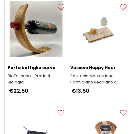
Porta bottiglia curvo
Vassoio Happy Hour
BioToscana - Prodotti
San Lucio Montardone -
Biologici
Parmigiano Reggiano di
Montagna
€22.50
€13.50