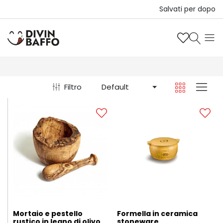
Salvati per dopo
Filtro
Default
Mortaio e pestello
Formella in ceramica
rustico in legno di olivo
stoneware