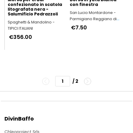
confezionato in scatola
con finestra
litografata nera -
San Lucio Montardone -
Salumificio Pedrazzoli
Parmigiano Reggiano di
Spaghetti & Mandolino -
Montagna
€7.50
TIPICI ITALIANI
€356.00
/ 2
DivinBaffo
Chleoproject Srls