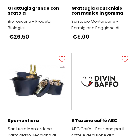
Grattugia grande con
Grattugia a cucchiaio
scatola
con manico in gomma
BioToscana - Prodotti
San Lucio Montardone -
Biologici
Parmigiano Reggiano di
Montagna
€26.50
€5.00
Spumantiera
6 Tazzine caffè ABC
San Lucio Montardone -
ABC Caffè - Passione per il
Parmigiano Reggiano di
caffè e dedizione alla