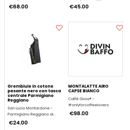
Montagna
€68.00
€45.00
Grembiule in cotone
MONTALATTE AIRO
pesante nero con tasca
CAPSE BIANCO
centrale Parmigiano
Caffè Gioia® -
Reggiano
#onlyforcoffeelovers
San Lucio Montardone -
€98.00
Parmigiano Reggiano di
Montagna
€24.00