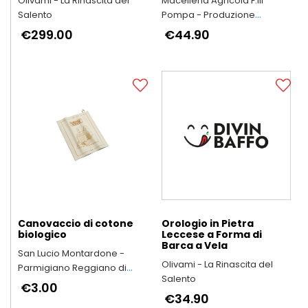
Olivami - La Rinascita del
Macelleria Agricola F.lli
Salento
Pompa - Produzione
Arrosticini Abruzzesi
€299.00
€44.90
artigianali
Canovaccio di cotone
Orologio in Pietra
biologico
Leccese a Forma di
Barca a Vela
San Lucio Montardone -
Olivami - La Rinascita del
Parmigiano Reggiano di
Salento
Montagna
€3.00
€34.90