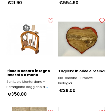
€21.90
€554.90
Piccolo casaro in legno
Tagliere in olivo e resina
lavorato a mano
BioToscana - Prodotti
San Lucio Montardone -
Biologici
Parmigiano Reggiano di
€28.00
Montagna
€350.00