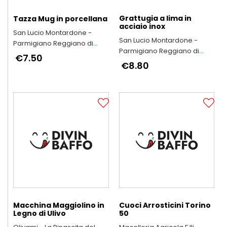
Grattugia a lima in
Tazza Mug in porcellana
acciaio inox
San Lucio Montardone -
San Lucio Montardone -
Parmigiano Reggiano di
Parmigiano Reggiano di
Montagna
€7.50
Montagna
€8.80
Macchina Maggiolino in
Cuoci Arrosticini Torino
Legno di Ulivo
50