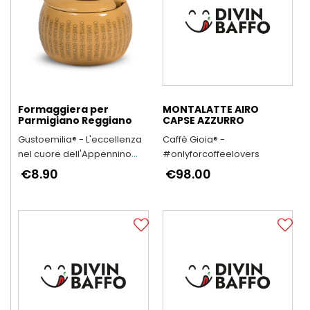
Formaggiera per
MONTALATTE AIRO
Parmigiano Reggiano
CAPSE AZZURRO
Gustoemilia® - L'eccellenza
Caffè Gioia® -
nel cuore dell'Appennino
#onlyforcoffeelovers
Reggiano
€8.90
€98.00