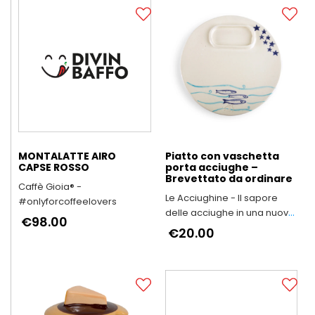
MONTALATTE AIRO
Piatto con vaschetta
CAPSE ROSSO
porta acciughe –
Brevettato da ordinare
Caffè Gioia® -
Le Acciughine - Il sapore
#onlyforcoffeelovers
delle acciughe in una nuova
€98.00
forma
€20.00