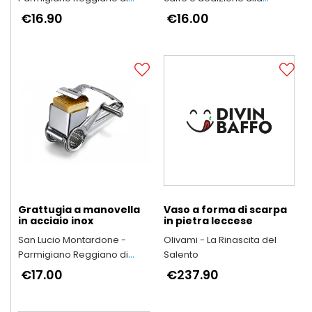
Montagna
qualità
€16.90
€16.00
Grattugia a manovella
Vaso a forma di scarpa
in acciaio inox
in pietra leccese
San Lucio Montardone -
Olivami - La Rinascita del
Parmigiano Reggiano di
Salento
Montagna
€17.00
€237.90