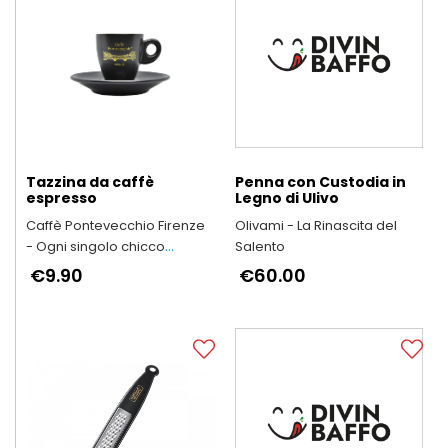
Tazzina da caffè
Penna con Custodia in
espresso
Legno di Ulivo
Caffè Pontevecchio Firenze
Olivami - La Rinascita del
- Ogni singolo chicco
Salento
racchiude una storia fatta di
€9.90
€60.00
ricerca, qualità, passione e
innovazione