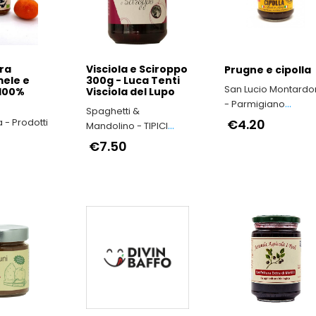
ra
Visciola e Sciroppo
Prugne e cipolla
mele e
300g - Luca Tenti
San Lucio Montard
 100%
Visciola del Lupo
- Parmigiano
Spaghetti &
Reggiano di
 - Prodotti
€4.20
Mandolino - TIPICI
Montagna
ITALIANI
€7.50