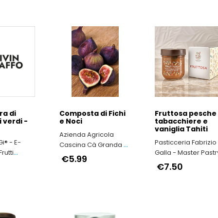
a di
Composta di Fichi
Fruttosa pesche
verdi -
e Noci
tabacchiere e
vaniglia Tahiti
Azienda Agricola
i® - E-
Pasticceria Fabrizio
Cascina Cà Granda -
rutti
Galla - Master Pastr
Nocciola Piemonte
€5.99
Macerata
Chef & Chocolatier
IGP il vero made in
€7.50
Italy