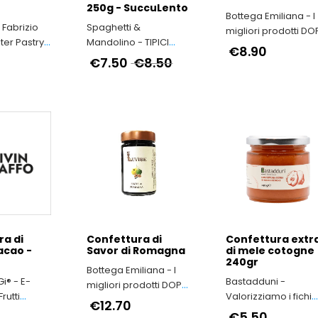
250g - SuccuLento
Bottega Emiliana - I
 Fabrizio
Spaghetti &
migliori prodotti DO
ter Pastry
Mandolino - TIPICI
e IGP dell'Emilia-
€8.90
colatier
ITALIANI
€7.50
€8.50
Romagna
a di
Confettura di
Confettura extr
acao -
Savor di Romagna
di mele cotogne
240gr
Bottega Emiliana - I
i® - E-
Bastadduni -
migliori prodotti DOP
rutti
Valorizziamo i fichi
e IGP dell'Emilia-
€12.70
Macerata
d’India di Sicilia
Romagna
€5.50