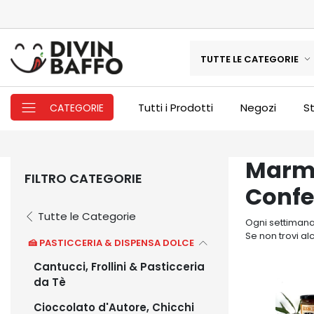
TUTTE LE CATEGORIE
Tutti i Prodotti
Negozi
St
CATEGORIE
Marme
FILTRO CATEGORIE
Confe
Tutte le Categorie
Ogni settimana 
Se non trovi al
🍰 PASTICCERIA & DISPENSA DOLCE
Cantucci, Frollini & Pasticceria
da Tè
Cioccolato d'Autore, Chicchi