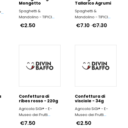
Mongetto
Tallarico Agrumi
Spaghetti &
Spaghetti &
P
Mandolino - TIPICI
Mandolino - TIPICI
ITALIANI
ITALIANI
€2.50
€7.10
€7.30
a
Confettura di
Confettura di
ribes rosso - 220g
visciole - 34g
Agricola SiGi® - E-
Agricola SiGi® - E-
Museo dei Frutti
Museo dei Frutti
Antichi a Macerata
Antichi a Macerata
€7.50
€2.50