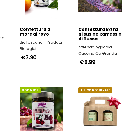
Confettura di
Confettura Extra
more di rovo
di susine Ramassin
one
di Busca
BioToscana - Prodotti
Azienda Agricola
Biologici
Cascina Cà Granda -
€7.90
Nocciola Piemonte
€5.99
IGP il vero made in
Italy
DOP & IGP
TIPICO REGIONALE