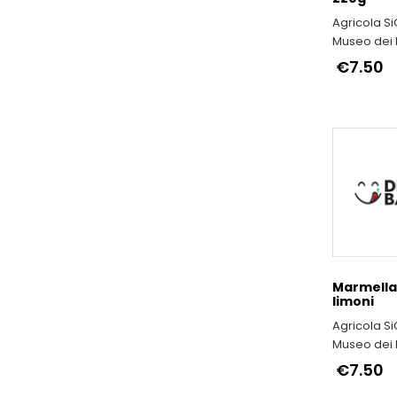
Agricola SiG
Museo dei F
Antichi a 
€7.50
Marmella
limoni
Agricola SiG
Museo dei F
Antichi a 
€7.50