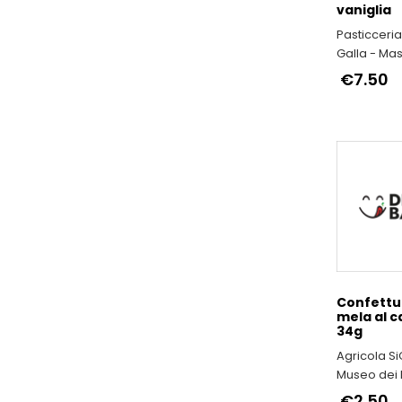
vaniglia
Pasticceria
Galla - Mas
Chef & Cho
€7.50
Confettur
mela al c
34g
Agricola SiG
Museo dei F
Antichi a 
€2.50