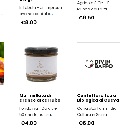
Agricola SiGi® - E-
InTabula - Un'impresa
Museo dei Frutti
 -
che nasce dalle
Antichi a Macerata
€6.50
viscere dell’Irpinia
€8.00
Marmellata di
Confettura Extra
-
arance al carrubo
Biologica di Guava
Fondoliva - Da oltre
Canalotto Farm - Bio
50 anni la nostra
Cultura in Sicilia
famiglia produce Olio
€4.00
€6.00
Extravergine d'Oliva
a