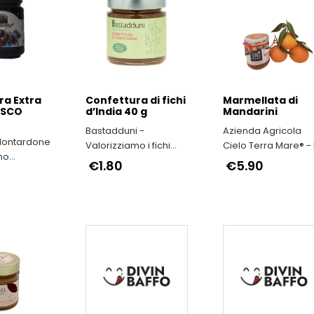
ra Extra
Confettura di fichi
Marmellata di
OSCO
d’India 40 g
Mandarini
Bastadduni -
Azienda Agricola
Montardone
Valorizziamo i fichi
Cielo Terra Mare® - ll
no
d’India di Sicilia
grano duro antico
€1.80
€5.90
i
siciliano Timilia