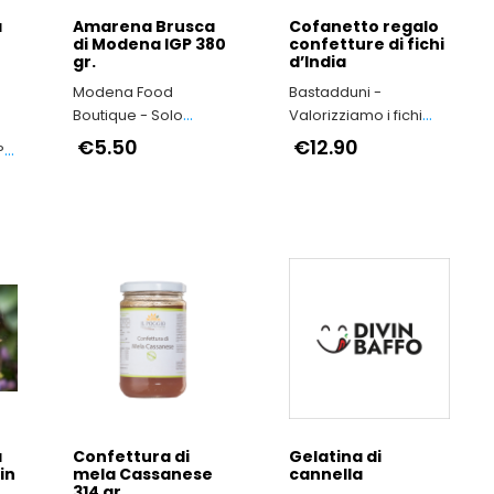
a
Amarena Brusca
Cofanetto regalo
di Modena IGP 380
confetture di fichi
gr.
d’India
Modena Food
Bastadduni -
Boutique - Solo
Valorizziamo i fichi
Prodotti Tipici della
d’India di Sicilia
€5.50
€12.90
P
Provincia di Modena
a
Confettura di
Gelatina di
in
mela Cassanese
cannella
314 gr