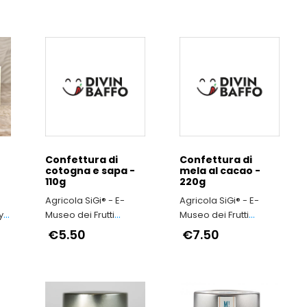
Confettura di
Confettura di
cotogna e sapa -
mela al cacao -
110g
220g
Agricola SiGi® - E-
Agricola SiGi® - E-
y
Museo dei Frutti
Museo dei Frutti
Antichi a Macerata
Antichi a Macerata
€5.50
€7.50