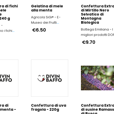
a di fichi
Gelatina di mele
Confettura Extr
mele
alla menta
di Mirtillo Nero
e
Selvatico di
Agricola SiGi® - E-
240 g
Montagna
Biologica
Museo dei Frutti
 -
Antichi a Macerata
€6.50
Bottega Emiliana - I
 i fichi
migliori prodotti DO
cilia
e IGP dell'Emilia-
€9.70
Romagna
a di
Confettura di uva
Confettura Extr
 menta -
fragola - 220g
di susine Ramass
di Busca