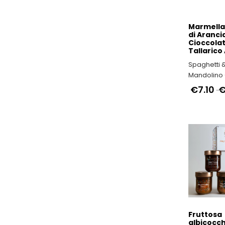
Marmella
di Aranci
Cioccolat
Tallarico
Spaghetti 
Mandolino -
ITALIANI
€7.10
€
Fruttosa
albicocch