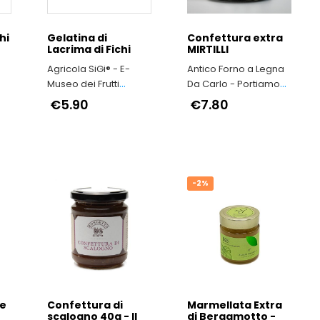
hi
Gelatina di
Confettura extra
Lacrima di Fichi
MIRTILLI
Agricola SiGi® - E-
Antico Forno a Legna
Museo dei Frutti
Da Carlo - Portiamo
Antichi a Macerata
avanti la qualità e il
€5.90
€7.80
buon gusto di “una
volta"
-2%
he
Confettura di
Marmellata Extra
scalogno 40g - Il
di Bergamotto -