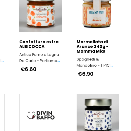
Confettura extra
Marmellata di
ALBICOCCA
Arance 240g -
Mamma Mia!
Antico Forno a Legna
Spaghetti &
Da Carlo - Portiamo
Mandolino - TIPICI
avanti la qualità e il
€6.60
ITALIANI
buon gusto di “una
€6.90
volta"