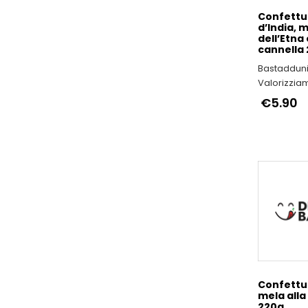
Confettur
d’India, 
dell’Etna 
cannella 
Bastadduni
Valorizziamo
d’India di Si
€5.90
Confettur
mela alla
220g