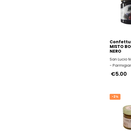
Confettu
MISTO B
NERO
San Lucio 
- Parmigia
Reggiano d
€5.00
Montagna
-2%