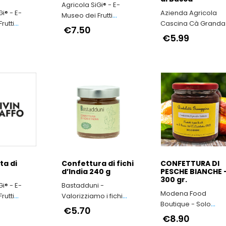
Agricola SiGi® - E-
i® - E-
Azienda Agricola
Museo dei Frutti
rutti
Cascina Cà Granda
Antichi a Macerata
€7.50
Macerata
Nocciola Piemonte
€5.99
IGP il vero made in
Italy
ta di
Confettura di fichi
CONFETTURA DI
d’India 240 g
PESCHE BIANCHE 
300 gr.
i® - E-
Bastadduni -
Modena Food
rutti
Valorizziamo i fichi
Boutique - Solo
Macerata
d’India di Sicilia
€5.70
Prodotti Tipici della
€8.90
Provincia di Moden