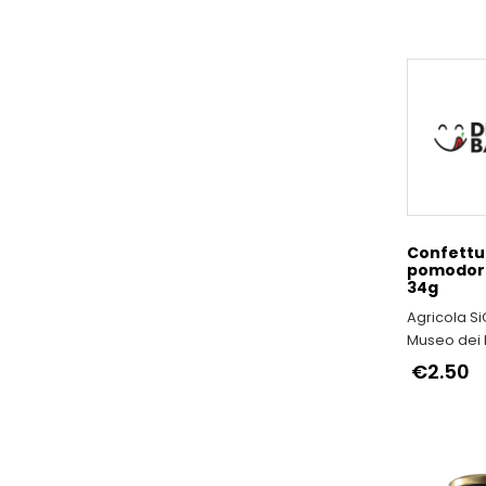
Confettur
pomodori 
34g
Agricola SiG
Museo dei F
Antichi a 
€2.50