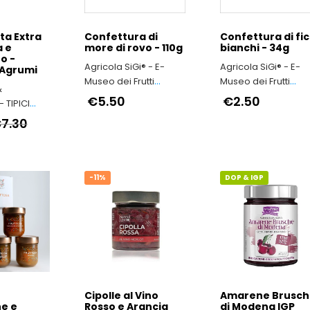
ta Extra
Confettura di
Confettura di fic
a e
more di rovo - 110g
bianchi - 34g
o -
Agricola SiGi® - E-
Agricola SiGi® - E-
 Agrumi
Museo dei Frutti
Museo dei Frutti
&
Antichi a Macerata
Antichi a Macerata
€5.50
€2.50
 TIPICI
7.30
-11%
DOP & IGP
Cipolle al Vino
Amarene Brusc
e e
Rosso e Arancia
di Modena IGP