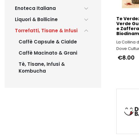
Enoteca Italiana
Te Verdez
Liquori & Bollicine
Verde G
e Zaffer
Torrefatti, Tisane & Infusi
Biodinam
Caffè Capsule & Cialde
La Collina d
Dove Cultu
Caffè Macinato & Grani
si fondono
€8.00
Tè, Tisane, Infusi &
Kombucha