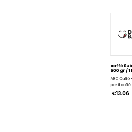
caffè Sub
500 gr / 1
ABC Caffè 
per il caffè
dedizione a
€13.06