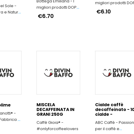
Bottega Emiliana - I
migliori prodotti DO
el Sole -
migliori prodotti DOP
e IGP dell'Emilia-
€6.10
ra e Natura
e IGP dell'Emilia-
€6.70
Romagna
Romagna
MISCELA
Cialde caffè
blime
DECAFFEINATA IN
decaffeinato - 1
notti® -
GRANI 250G
cialde -
 Fabbrica di
Caffè Gioia® -
ABC Caffè - Passio
o Romeo
#onlyforcoffeelovers
per il caffè e
 tempo si è