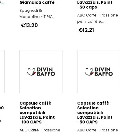
Giamaica caffè
Lavazza E. Point
P
-50 caps-
Spaghetti &
ABC Caffè - Passione
Mandolino - TIPICI
per il caffè e
ITALIANI
€13.20
dedizione alla qualità
€12.21
Capsule caffè
Capsule caffè
00
Selection
Selection
compatibili
compatibili
Lavazza E. Point
Lavazza E. Point
ne
-100 CAPS-
-50 CAPS
ABC Caffè - Passione
ABC Caffè - Passione