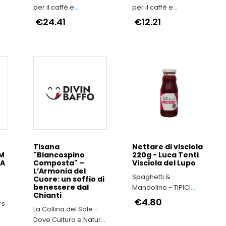
tà
per il caffè e
per il caffè e
dedizione alla qualità
dedizione alla qualità
€24.41
€12.21
Tisana
Nettare di visciola
UM
"Biancospino
220g - Luca Tenti
TA
Composta" –
Visciola del Lupo
L’Armonia del
Spaghetti &
Cuore: un soffio di
benessere dal
Mandolino - TIPICI
Chianti
ITALIANI
€4.80
rs
La Collina del Sole -
Dove Cultura e Natura