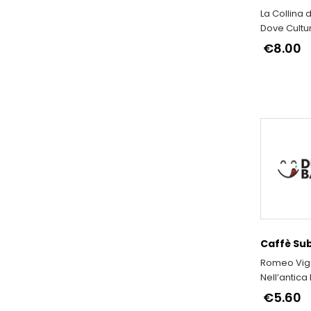
La Collina d
Dove Cultu
si fondono
€8.00
Caffè Su
Romeo Viga
Nell’antica
Cioccolat
€5.60
Viganotti il