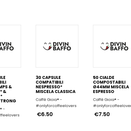
ULE
30 CAPSULE
50 CIALDE
ILI
COMPATIBILI
COMPOSTABILI
MPS &
NESPRESSO*
Ø44MM MISCELA
* &
MISCELA CLASSICA
ESPRESSO
*
Caffè Gioia® -
Caffè Gioia® -
STRONG
#onlyforcoffeelovers
#onlyforcoffeelove
® -
€6.50
€7.50
ffeelovers