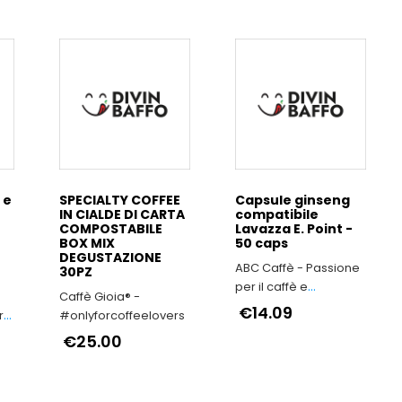
 e
SPECIALTY COFFEE
Capsule ginseng
IN CIALDE DI CARTA
compatibile
COMPOSTABILE
Lavazza E. Point -
BOX MIX
50 caps
DEGUSTAZIONE
ABC Caffè - Passione
30PZ
per il caffè e
Caffè Gioia® -
dedizione alla qualità
€14.09
ra
#onlyforcoffeelovers
€25.00