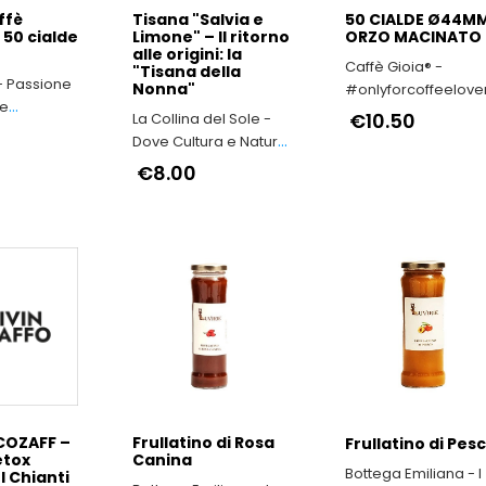
ffè
Tisana "Salvia e
50 CIALDE Ø44M
 50 cialde
Limone" – Il ritorno
ORZO MACINATO
alle origini: la
Caffè Gioia® -
"Tisana della
- Passione
Nonna"
#onlyforcoffeelove
 e
€10.50
La Collina del Sole -
lla qualità
Dove Cultura e Natura
si fondono
€8.00
COZAFF –
Frullatino di Rosa
Frullatino di Pes
etox
Canina
Bottega Emiliana - I
l Chianti