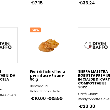
dedizione alla quali
€7.15
€33.24
ato
-20%
E
Fiori di fichi d’India
SIERRA MAESTRA
BILI DA
per infusi e tisane
ROBUSTA PREMI
CELA
50 g
IN CIALDE DI CAR
COMPOSTABILE
Bastadduni -
30PZ
® -
Valorizziamo i fichi
Caffè Gioia® -
ffeelovers
d’India di Sicilia
€10.00
€12.50
#onlyforcoffeelove
€20.00