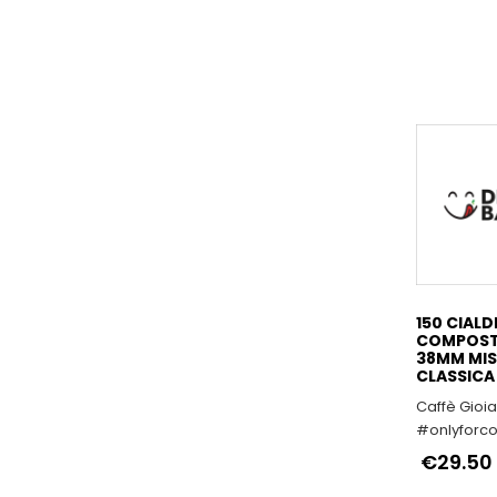
come ferm
150 CIALD
COMPOSTA
38MM MIS
CLASSICA
Caffè Gioia
#onlyforco
€29.50