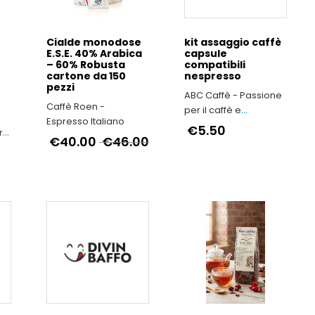
Cialde monodose
kit assaggio caffè
E.S.E. 40% Arabica
capsule
– 60% Robusta
compatibili
cartone da 150
nespresso
pezzi
ABC Caffè - Passione
Caffè Roen -
per il caffè e
Espresso Italiano
dedizione alla qualità
€5.50
ra
€40.00
€46.00