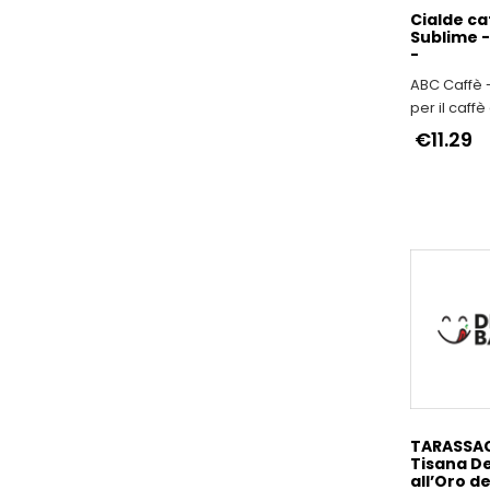
Cialde ca
Sublime -
-
ABC Caffè 
per il caffè
dedizione a
€11.29
TARASSA
Tisana D
all’Oro de