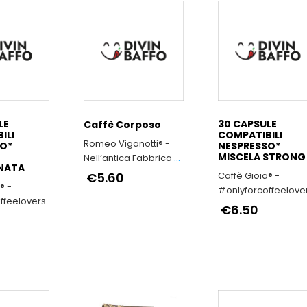
LE
30 CAPSULE
Caffè Corposo
ILI
COMPATIBILI
Romeo Viganotti® -
O*
NESPRESSO*
MISCELA STRONG
Nell’antica Fabbrica di
NATA
Cioccolato Romeo
€5.60
Caffè Gioia® -
® -
Viganotti il tempo si è
#onlyforcoffeelove
ffeelovers
come fermato
€6.50