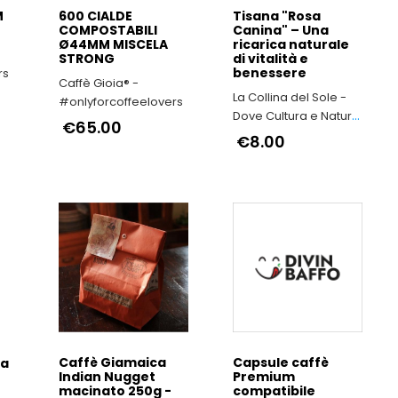
M
600 CIALDE
Tisana "Rosa
COMPOSTABILI
Canina" – Una
Ø44MM MISCELA
ricarica naturale
STRONG
di vitalità e
benessere
rs
Caffè Gioia® -
La Collina del Sole -
#onlyforcoffeelovers
Dove Cultura e Natura
€65.00
si fondono
€8.00
Caffè Giamaica
Capsule caffè
ca
Indian Nugget
Premium
macinato 250g -
compatibile