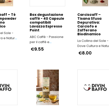
aff – Tè
Box degustazione
Carciozaff –
unpowder
caffè - 40 Capsule
Tisana Sfusa
ano
compatibili
Depurativa:
ico
Lavazza Espresso
Carciofo e
Point
Zafferano
el Sole -
Biodinamico
ABC Caffè - Passione
ra e Natura
La Collina del Sole -
per il caffè e
Dove Cultura e Natu
dedizione alla qualità
€9.55
si fondono
€8.00