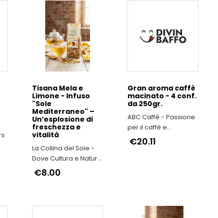
Tisana Mela e
Gran aroma caffè
Limone - Infuso
macinato - 4 conf.
"Sole
da 250gr.
Mediterraneo" –
ABC Caffè - Passione
Un’esplosione di
freschezza e
per il caffè e
vitalità
rs
dedizione alla qualità
€20.11
La Collina del Sole -
Dove Cultura e Natura
si fondono
€8.00