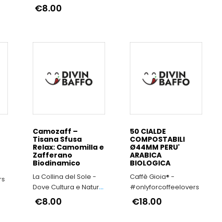
si fondono
€8.00
Camozaff –
50 CIALDE
Tisana Sfusa
COMPOSTABILI
Relax: Camomilla e
Ø44MM PERU'
Zafferano
ARABICA
Biodinamico
BIOLOGICA
La Collina del Sole -
Caffè Gioia® -
rs
Dove Cultura e Natura
#onlyforcoffeelovers
si fondono
€8.00
€18.00