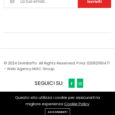
Iscriviti
© 2024 DivinBaffo. All Rights Reserved. P.Iva: 02062190471
- Web Agency MGC Group
SEGUICI SU:
Questo sito utilizza i cookie per assicurarti la
migliore esperienza
Cookie Policy
ACCONSENTI
Home
Categoria
Salvati
Account