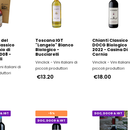
& IGT
DOC, DOCG & IGT
DOC, DOCG & IGT
 del
Toscana IGT
Chianti Classico
lassico
"Langelo" Bianco
DOCG Biologico
io di
Biologico -
2022 - Casina Di
008 -
Bucciarelli
Cornia
li
Vinclick - Vini italiani di
Vinclick - Vini italiani di
piccoli produttori
piccoli produttori
duttori
€13.20
€18.00