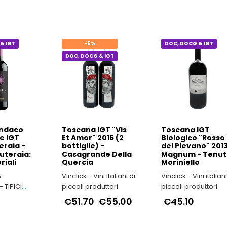
Vinclick - Vini italiani di
Vinclick - Vini italiani di
lla - Il
piccoli produttori
piccoli produttori
Umbro
€16.50
€35.80
€38.
& IGT
-5%
DOC, DOCG & IGT
DOC, DOCG & IGT
Indaco
Toscana IGT "Vis
Toscana IGT
e IGT
Et Amor" 2016 (2
Biologico "Rosso
eraia -
bottiglie) -
del Pievano" 201
uteraia:
Casagrande Della
Magnum - Tenu
riali
Quercia
Moriniello
&
Vinclick - Vini italiani di
Vinclick - Vini italiani di
 TIPICI
piccoli produttori
piccoli produttori