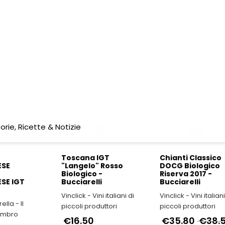
no DOCG
DOC Merlot
DOCG
ino
Riserva
"Benintende" 20
"Pugnacoda" 2018
- Tenuta Scrafa
- Tenuta Scrafana
Vinclick - Vini italiani di
duttori
Vinclick - Vini italiani di
piccoli produttori
€40.70
piccoli produttori
€16.00
€45.00
& IGT
DOC, DOCG & IGT
-7%
DOC, DOCG & IGT
Toscana IGT
Chianti Classico
ESE
"Langelo" Rosso
DOCG Biologico
Biologico -
Riserva 2017 -
SE IGT
Bucciarelli
Bucciarelli