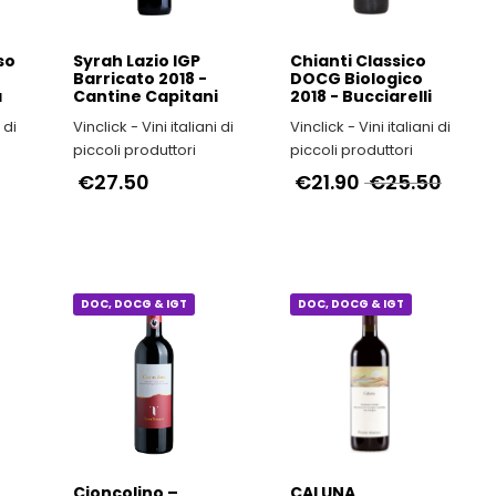
so
Syrah Lazio IGP
Chianti Classico
Barricato 2018 -
DOCG Biologico
a
Cantine Capitani
2018 - Bucciarelli
Vinclick - Vini italiani di
Vinclick - Vini italiani di
piccoli produttori
piccoli produttori
€27.50
€21.90
€25.50
DOC, DOCG & IGT
DOC, DOCG & IGT