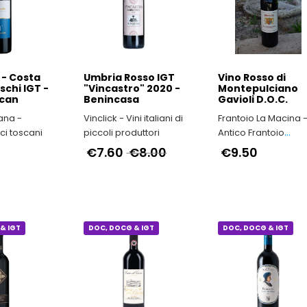
& IGT
-5%
DOC, DOCG & IGT
DOC, DOCG & IGT
 - Costa
Umbria Rosso IGT
Vino Rosso di
schi IGT -
"Vincastro" 2020 -
Montepulciano
can
Benincasa
Gavioli D.O.C.
ana -
Vinclick - Vini italiani di
Frantoio La Macina 
ici toscani
piccoli produttori
Antico Frantoio
Toscano
€7.60
€8.00
€9.50
& IGT
DOC, DOCG & IGT
DOC, DOCG & IGT