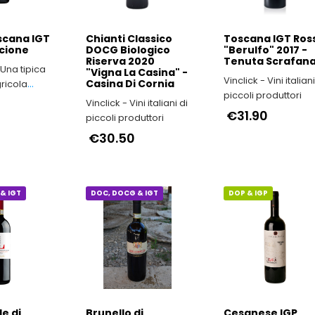
scana IGT
Chianti Classico
Toscana IGT Ros
cione
DOCG Biologico
"Berulfo" 2017 -
Riserva 2020
Tenuta Scrafan
Una tipica
"Vigna La Casina" -
Vinclick - Vini italiani di
Casina Di Cornia
ricola
piccoli produttori
ta di
Vinclick - Vini italiani di
 autenticità
€31.90
piccoli produttori
.
€30.50
& IGT
DOC, DOCG & IGT
DOP & IGP