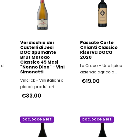
DOC, DOCG & IGT
DOC, DOCG & IGT
Verdicchio dei
Passate Corte
Castelli di Jesi
Chianti Classico
DOC Spumante
Riserva DOCG
Brut Metodo
2020
Classico 45 Mesi
La Croce – Una tipica
"Nonno Dino" - Vini
Simonetti
azienda agricola
toscana fatta di
€19.00
Vinclick - Vini italiani di
tradizione, autenticità
piccoli produttori
e passione.
€33.00