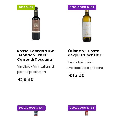
€24.20
DOP & IGP
DOC, DOCG & IGT
Rosso Toscana IGP
I'Biondo - Costa
"Monaco" 2013 -
degli Etruschi IGT
Conte di Toscana
Terra Toscana -
Vinclick - Vini italiani di
Prodotti tipici toscani
piccoli produttori
€16.00
€19.80