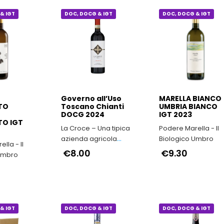
€51.70
€55.00
€45.10
& IGT
DOC, DOCG & IGT
DOC, DOCG & IGT
Governo all’Uso
MARELLA BIANCO
TO
Toscano Chianti
UMBRIA BIANCO
DOCG 2024
IGT 2023
O IGT
La Croce – Una tipica
Podere Marella - Il
azienda agricola
Biologico Umbro
lla - Il
toscana fatta di
€8.00
€9.30
Umbro
tradizione, autenticità
e passione.