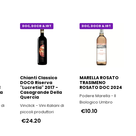
Vinclick - Vini italiani di
azienda agricola
piccoli produttori
toscana fatta di
€8.00
50
€9.90
tradizione, autenticità
e passione.
DOC, DOCG & IGT
DOC, DOCG & IGT
Chianti Classico
MARELLA ROSATO
DOCG Riserva
TRASIMENO
3
"Lucretia" 2017 -
ROSATO DOC 2024
ta
Casagrande Della
Podere Marella - Il
Quercia
Biologico Umbro
Vinclick - Vini italiani di
€10.10
piccoli produttori