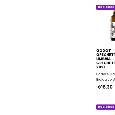
ITALIANI
€70.00
DOC, DOCG 
GODOT
GRECHET
UMBRIA
GRECHETT
2021
Podere Mare
Biologico 
€18.30