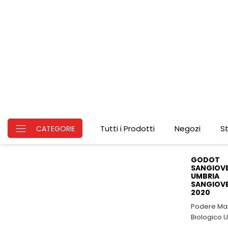
Montalci
2013 - Pin
Liquori & Bollicine
Vinclick - Vini italiani di
Torrefatti, Tisane & Infusi
piccoli pro
€37.40
DOC, DOCG 
GODOT
SANGIOV
UMBRIA
SANGIOVE
2020