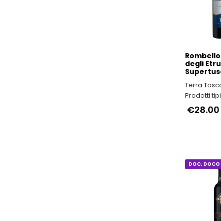
DOC, DOCG 
Rombello
degli Etru
Supertus
Terra Tosc
Prodotti tip
€28.00
DOC, DOCG 