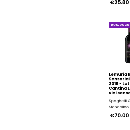
Podere Mare
Biologico 
€25.80
DOC, DOCG 
Lemuria 
Sensorial
2015 - Lut
Cantina L
vini senso
Spaghetti 
Mandolino -