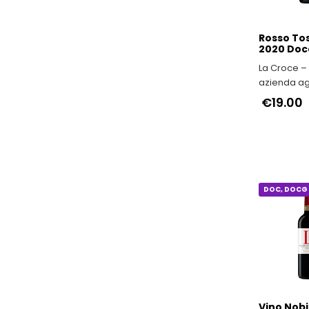
Rosso To
2020 Doc
La Croce – 
azienda ag
toscana fat
€19.00
tradizione,
e passione
DOC, DOCG 