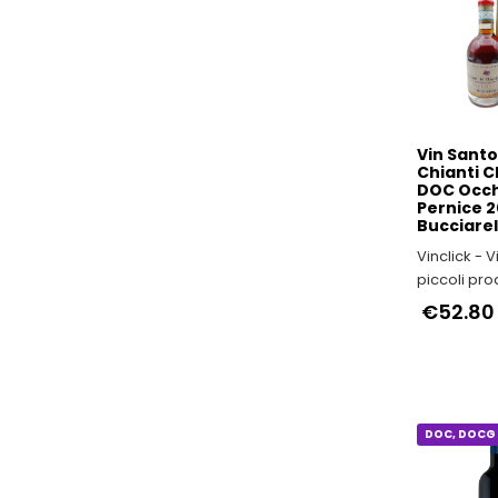
DOC, DOCG 
Vin Santo
Chianti C
DOC Occh
Pernice 2
Bucciarel
Vinclick - Vini italiani di
piccoli pro
€52.80