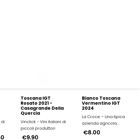
Rosato "Pulcella" -
Bianco
21
Tenuta Scrafana
"Camereccio" -
na
Tenuta Scrafana
Vinclick - Vini italiani di
Vinclick - Vini italiani di
piccoli produttori
piccoli produttori
€15.00
€16.50
€15.40
DOC, DOCG & IGT
DOC, DOCG & IGT
Toscana IGT
Bianco Toscana
Rosato 2021 -
Vermentino IGT
Casagrande Della
2024
Quercia
La Croce – Una tipica