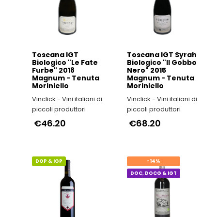
DOC, DOCG & IGT
DOC, DOCG & IGT
Toscana IGT
Toscana IGT Syrah
Biologico "Le Fate
Biologico "Il Gobbo
Furbe" 2018
Nero" 2015
Magnum - Tenuta
Magnum - Tenuta
-
Moriniello
Moriniello
Vinclick - Vini italiani di
Vinclick - Vini italiani di
piccoli produttori
piccoli produttori
€46.20
€68.20
DOP & IGP
-14%
DOC, DOCG & IGT