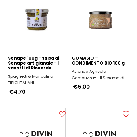
Senape 100g - salsa di
GOMASIO –
Senape artigianale - I
CONDIMENTO BIO 100 g
vasetti di Riccardo
Azienda Agricola
Spaghetti & Mandolino -
Gambuzza® - Il Sesamo di
TIPICI ITALIANI
Ispica Presidio Slow Food
€5.00
€4.70