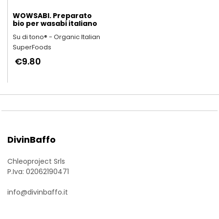
WOWSABI. Preparato
bio per wasabi italiano
Su di tono® - Organic Italian
SuperFoods
€9.80
DivinBaffo
Chleoproject Srls
P.Iva: 02062190471
info@divinbaffo.it