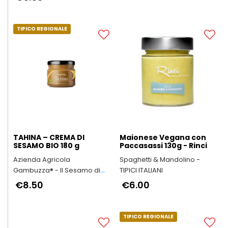
TIPICO REGIONALE
TAHINA – CREMA DI
Maionese Vegana con
SESAMO BIO 180 g
Paccasassi 130g - Rinci
Azienda Agricola
Spaghetti & Mandolino -
Gambuzza® - Il Sesamo di
TIPICI ITALIANI
Ispica Presidio Slow Food
€8.50
€6.00
TIPICO REGIONALE