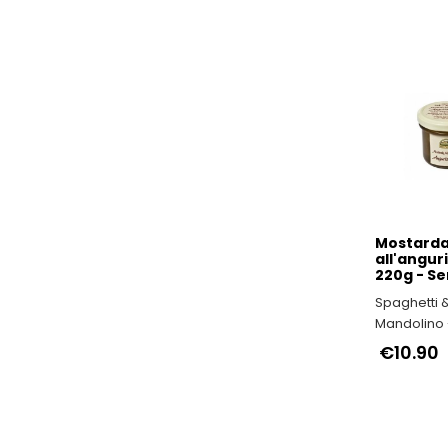
Mostard
all'angur
220g - S
Spaghetti 
Mandolino -
ITALIANI
€10.90