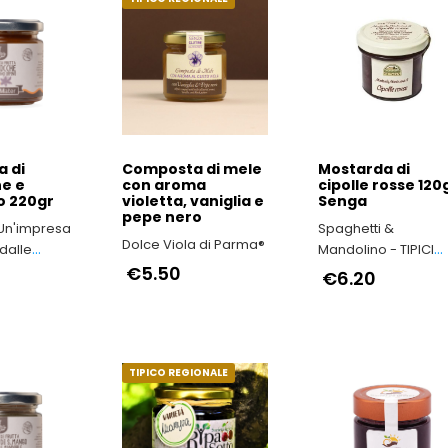
 di
Composta di mele
Mostarda di
e e
con aroma
cipolle rosse 120
o 220gr
violetta, vaniglia e
Senga
pepe nero
 Un'impresa
Spaghetti &
Dolce Viola di Parma®
dalle
Mandolino - TIPICI
’Irpinia
€5.50
ITALIANI
€6.20
TIPICO REGIONALE