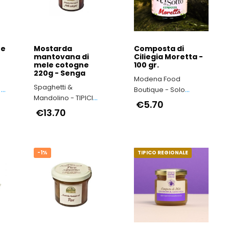
re
Mostarda
Composta di
mantovana di
Ciliegia Moretta -
mele cotogne
100 gr.
220g - Senga
Modena Food
Spaghetti &
 -
Boutique - Solo
Mandolino - TIPICI
Prodotti Tipici della
€5.70
ITALIANI
€13.70
Provincia di Modena
-1%
TIPICO REGIONALE