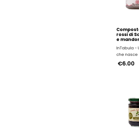
Composta 
rossi di 
e mandor
InTabula -
che nasce 
viscere dell
€6.00