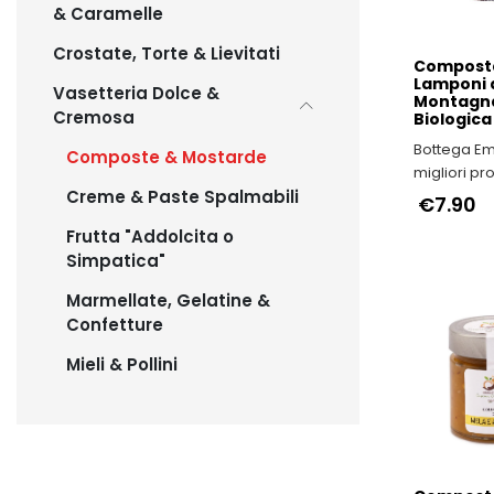
& Caramelle
Crostate, Torte & Lievitati
Composta
Lamponi 
Vasetteria Dolce &
Montagn
Cremosa
Biologica
Bottega Emi
Composte & Mostarde
migliori pr
e IGP dell'E
Creme & Paste Spalmabili
€7.90
Romagna
Frutta "Addolcita o
Simpatica"
Marmellate, Gelatine &
Confetture
Mieli & Pollini