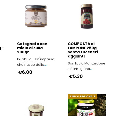
Cotognata con
COMPOSTA di
g -
miele di sulla
LAMPONE 250g
200gr
senza zuccheri
aggiunti
InTabula - Un'impresa
San Lucio Montardone
che nasce dalle
- Parmigiano
viscere dell’Irpinia
€6.00
Reggiano di
€5.30
Montagna
TIPICO REGIONALE