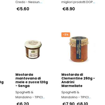
Credo - Nessun
migliori prodotti DOP
Conservante è
e IGP dell'Emilia-
€5.60
€8.90
Ammesso nelle
Romagna
a
Nostre Ricette!
-2%
Mostarda
Mostarda di
mantovana di
Clementine 260g -
0g
mele e zucca 120g
Andrini
- Senga
Marmellate
Spaghetti &
Spaghetti &
Mandolino - TIPICI
Mandolino - TIPICI
ITALIANI
ITALIANI
€6.20
€7.90
€8.10