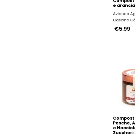
Composta
e arancia
Azienda Ag
Cascina Cà
Nocciola P
€5.99
IGP il vero
Italy
Composta
Pesche, 
e Nocciol
Zuccheri 