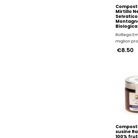
Composta
Mirtillo N
Selvatico
Montagn
Biologica
Bottega Emi
migliori pr
e IGP dell'E
€8.50
Romagna
Composta
susine R
100% frut