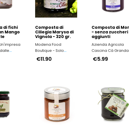
di fichi
Composta di
Composta di Mo
San Mango
Ciliegia Marysa di
- senza zuccheri
le
Vignola - 320 gr.
aggiunti
 Un'impresa
Modena Food
Azienda Agricola
dalle
Boutique - Solo
Cascina Cà Granda
’Irpinia
Prodotti Tipici della
Nocciola Piemonte
€11.90
€5.99
Provincia di Modena
IGP il vero made in
Italy