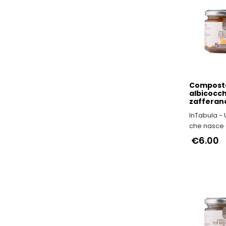
Composta
albicocch
zafferan
InTabula -
che nasce 
viscere dell
€6.00