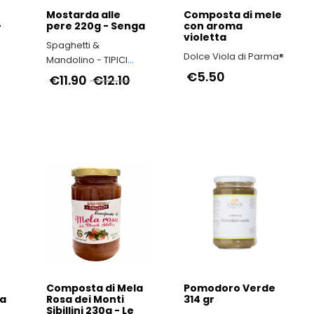
Mostarda alle
Composta di mele
-
pere 220g - Senga
con aroma
violetta
Spaghetti &
Dolce Viola di Parma®
Mandolino - TIPICI
ITALIANI
€5.50
€11.90
€12.10
Composta di Mela
Pomodoro Verde
ca
Rosa dei Monti
314 gr
Sibillini 230g - Le