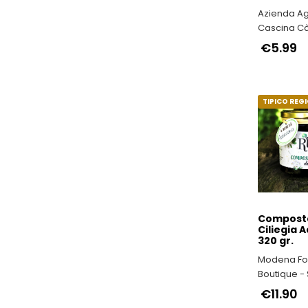
Azienda Ag
Cascina Cà
Nocciola P
€5.99
IGP il vero
Italy
TIPICO REG
Composta
Ciliegia A
320 gr.
Modena F
Boutique - 
Prodotti Tip
€11.90
Provincia 