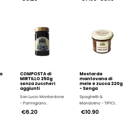
a
COMPOSTA di
Mostarda
MIRTILLO 250g
mantovana di
senza zuccheri
mele e zucca 220g
aggiunti
- Senga
San Lucio Montardone
Spaghetti &
- Parmigiano
Mandolino - TIPICI
Reggiano di
ITALIANI
€6.20
€10.90
Montagna