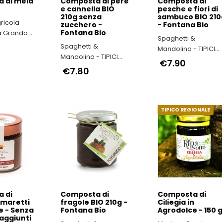
 di mela
Composta di pere
Composta di
e cannella BIO
pesche e fiori di
210g senza
sambuco BIO 210
ricola
zucchero -
- Fontana Bio
Fontana Bio
 Granda -
Spaghetti &
iemonte
Spaghetti &
Mandolino - TIPICI
 made in
Mandolino - TIPICI
ITALIANI
€7.90
ITALIANI
€7.80
TIPICO REGIONALE
 di
Composta di
Composta di
Amaretti
fragole BIO 210g -
Ciliegia in
e - Senza
Fontana Bio
Agrodolce - 150 g
aggiunti