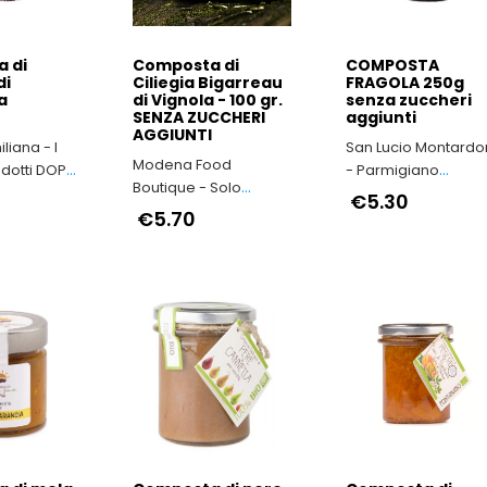
 di
Composta di
COMPOSTA
di
Ciliegia Bigarreau
FRAGOLA 250g
a
di Vignola - 100 gr.
senza zuccheri
SENZA ZUCCHERI
aggiunti
AGGIUNTI
liana - I
San Lucio Montard
Modena Food
odotti DOP
- Parmigiano
Boutique - Solo
milia-
Reggiano di
€5.30
Prodotti Tipici della
€5.70
Montagna
Provincia di Modena