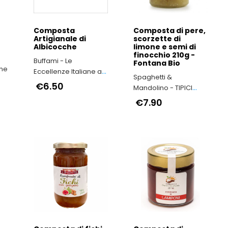
Composta
Composta di pere,
Artigianale di
scorzette di
Albicocche
limone e semi di
finocchio 210g -
Buffami - Le
Fontana Bio
one
Eccellenze Italiane a
Spaghetti &
casa tua
€6.50
Mandolino - TIPICI
ITALIANI
€7.90