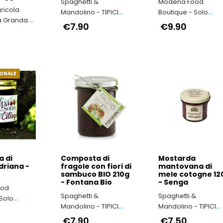
Spaghetti &
Modena Food
ricola
Mandolino - TIPICI
Boutique - Solo
 Granda -
ITALIANI
Prodotti Tipici della
€7.90
€9.90
iemonte
Provincia di Moden
 made in
IONALE
 di
Composta di
Mostarda
driana -
fragole con fiori di
mantovana di
sambuco BIO 210g
mele cotogne 12
- Fontana Bio
- Senga
ood
Spaghetti &
Spaghetti &
Solo
Mandolino - TIPICI
Mandolino - TIPICI
ici della
ITALIANI
ITALIANI
di Modena
€7.90
€7.50