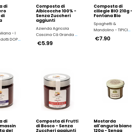
 di
Composta di
Composta di
ero
Albicocche 100% -
ciliegie BIO 210g 
 di
Senza Zuccheri
Fontana Bio
a
aggiunti
Spaghetti &
Azienda Agricola
Mandolino - TIPICI
liana - I
Cascina Cà Granda -
ITALIANI
€7.90
odotti DOP
Nocciola Piemonte
€5.99
milia-
IGP il vero made in
Italy
 di
Composta di Frutti
Mostarda
amassin
di Bosco - Senza
all'anguria bian
ta del
Zuccheri aggiunti
120g - Senga