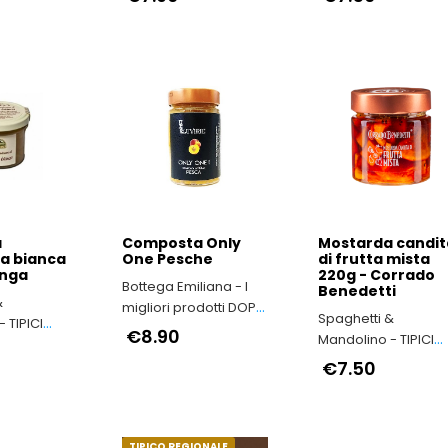
a
Composta Only
Mostarda candit
ia bianca
One Pesche
di frutta mista
enga
220g - Corrado
Bottega Emiliana - I
Benedetti
&
migliori prodotti DOP
Spaghetti &
 TIPICI
e IGP dell'Emilia-
€8.90
Mandolino - TIPICI
Romagna
ITALIANI
€7.50
TIPICO REGIONALE