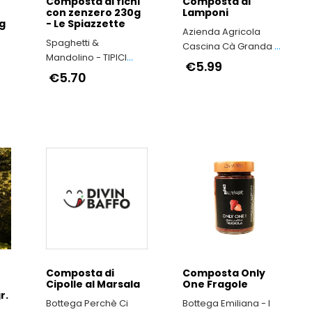
Composta di fichi
Composta di
con zenzero 230g
Lamponi
g
- Le Spiazzette
Azienda Agricola
Spaghetti &
Cascina Cà Granda -
Mandolino - TIPICI
Nocciola Piemonte
€5.99
ITALIANI
€5.70
IGP il vero made in
Italy
Composta di
Composta Only
Cipolle al Marsala
One Fragole
r.
Bottega Perchè Ci
Bottega Emiliana - I