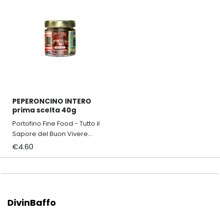
PEPERONCINO INTERO
prima scelta 40g
Portofino Fine Food - Tutto il
Sapore del Buon Vivere
Italiano
€4.60
DivinBaffo