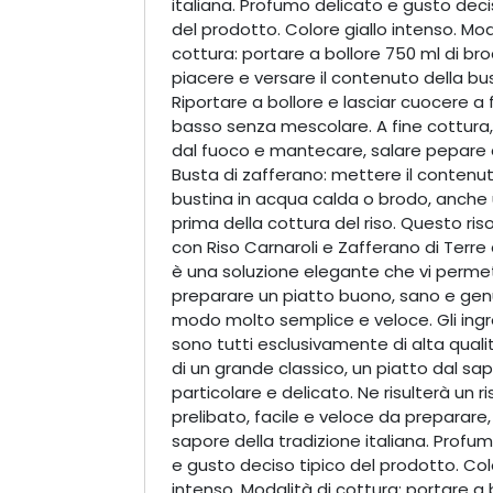
italiana. Profumo delicato e gusto deci
del prodotto. Colore giallo intenso. Mod
cottura: portare a bollore 750 ml di br
piacere e versare il contenuto della bu
Riportare a bollore e lasciar cuocere a
basso senza mescolare. A fine cottura,
dal fuoco e mantecare, salare pepare 
Busta di zafferano: mettere il contenut
bustina in acqua calda o brodo, anche 
prima della cottura del riso. Questo ri
con Riso Carnaroli e Zafferano di Terre
è una soluzione elegante che vi permet
preparare un piatto buono, sano e genu
modo molto semplice e veloce. Gli ingr
sono tutti esclusivamente di alta qualit
di un grande classico, un piatto dal sa
particolare e delicato. Ne risulterà un r
prelibato, facile e veloce da preparare, 
sapore della tradizione italiana. Profu
e gusto deciso tipico del prodotto. Colo
intenso. Modalità di cottura: portare a 