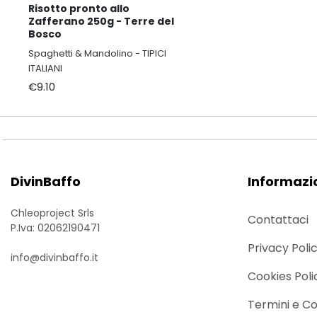
Risotto pronto allo
Zafferano 250g - Terre del
Bosco
Spaghetti & Mandolino - TIPICI
ITALIANI
€9.10
DivinBaffo
Informazi
Chleoproject Srls
Contattaci
P.Iva: 02062190471
Privacy Poli
info@divinbaffo.it
Cookies Poli
Termini e Co