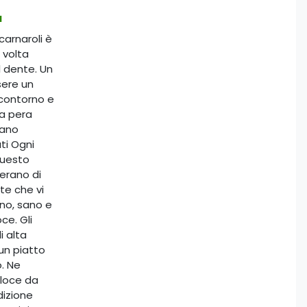
I
carnaroli è
 volta
l dente. Un
sere un
 contorno e
na pera
iano
ti Ogni
Questo
ferano di
te che vi
no, sano e
ce. Gli
i alta
 un piatto
. Ne
eloce da
dizione