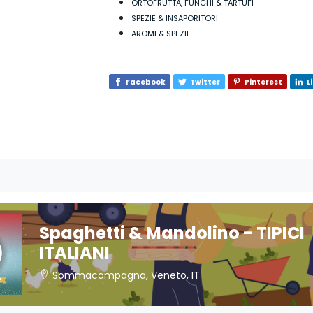
ORTOFRUTTA, FUNGHI & TARTUFI
SPEZIE & INSAPORITORI
AROMI & SPEZIE
Facebook
Twitter
Pinterest
L
Spaghetti & Mandolino - TIPICI
ITALIANI
Sommacampagna, Veneto, IT