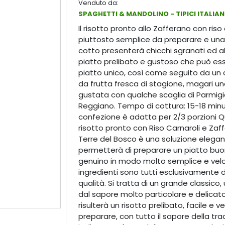
Venduto da:
SPAGHETTI & MANDOLINO - TIPICI ITALIAN
Il risotto pronto allo Zafferano con riso 
piuttosto semplice da preparare e una
cotto presenterà chicchi sgranati ed a
piatto prelibato e gustoso che può es
piatto unico, così come seguito da un
da frutta fresca di stagione, magari u
gustata con qualche scaglia di Parmig
Reggiano. Tempo di cottura: 15-18 minu
confezione è adatta per 2/3 porzioni 
risotto pronto con Riso Carnaroli e Zaf
Terre del Bosco è una soluzione elegan
permetterà di preparare un piatto buo
genuino in modo molto semplice e velo
ingredienti sono tutti esclusivamente d
qualità. Si tratta di un grande classico,
dal sapore molto particolare e delicato
risulterà un risotto prelibato, facile e v
preparare, con tutto il sapore della tra