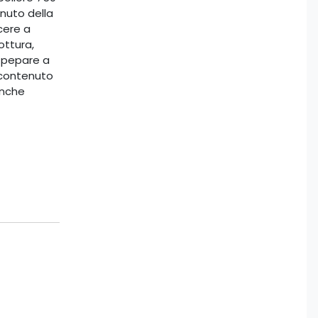
enuto della
cere a
ottura,
e pepare a
 contenuto
anche