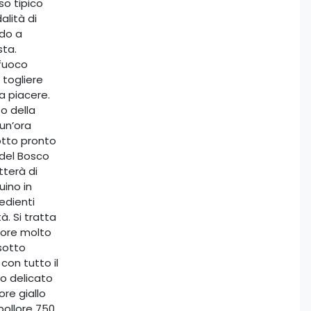
so tipico
alità di
odo a
sta.
 fuoco
 togliere
a piacere.
o della
un’ora
sotto pronto
 del Bosco
terà di
ino in
edienti
à. Si tratta
pore molto
isotto
con tutto il
mo delicato
re giallo
bollore 750